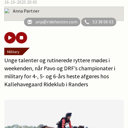
16-10-2025 20:43
Anna Pørtner
anp@ridehesten.com
53 38 06 03
Military
Unge talenter og rutinerede ryttere mødes i
weekenden, når Pavo og DRF’s championater i
military for 4-, 5- og 6-års heste afgøres hos
Kallehavegaard Rideklub i Randers