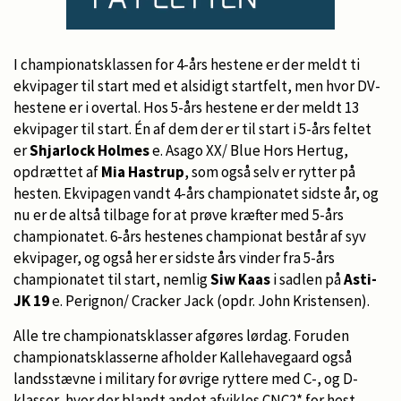
I championatsklassen for 4-års hestene er der meldt ti
ekvipager til start med et alsidigt startfelt, men hvor DV-
hestene er i overtal. Hos 5-års hestene er der meldt 13
ekvipager til start. Én af dem der er til start i 5-års feltet
er
Shjarlock Holmes
e. Asago XX/ Blue Hors Hertug,
opdrættet af
Mia Hastrup
, som også selv er rytter på
hesten. Ekvipagen vandt 4-års championatet sidste år, og
nu er de altså tilbage for at prøve kræfter med 5-års
championatet. 6-års hestenes championat består af syv
ekvipager, og også her er sidste års vinder fra 5-års
championatet til start, nemlig
Siw Kaas
i sadlen på
Asti-
JK 19
e. Perignon/ Cracker Jack (opdr. John Kristensen).
Alle tre championatsklasser afgøres lørdag. Foruden
championatsklasserne afholder Kallehavegaard også
landsstævne i military for øvrige ryttere med C-, og D-
klasser, hvor der blandt andet afvikles CNC2* for hest,