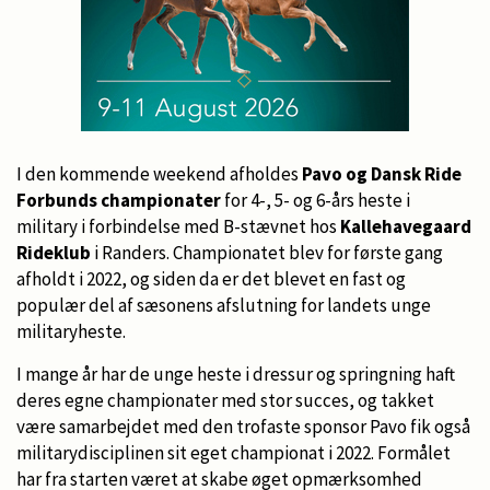
I den kommende weekend afholdes
Pavo og Dansk Ride
Forbunds championater
for 4-, 5- og 6-års heste i
military i forbindelse med B-stævnet hos
Kallehavegaard
Rideklub
i Randers. Championatet blev for første gang
afholdt i 2022, og siden da er det blevet en fast og
populær del af sæsonens afslutning for landets unge
militaryheste.
I mange år har de unge heste i dressur og springning haft
deres egne championater med stor succes, og takket
være samarbejdet med den trofaste sponsor Pavo fik også
militarydisciplinen sit eget championat i 2022. Formålet
har fra starten været at skabe øget opmærksomhed