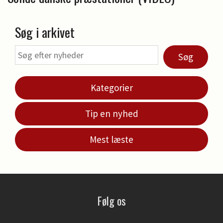
Søg i arkivet
Søg
Kategorier
Tip en nyhed
Mest læste
Følg os