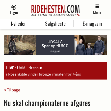
Login
Menu
Nyheder
Salgsheste
E-magasin
LIVE:
UVM i dressur
len for 7-års
< Tilbage
Nu skal championaterne afgøres