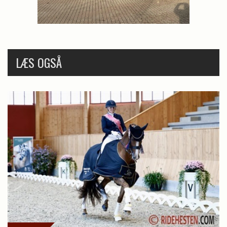
LÆS OGSÅ