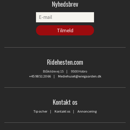
Nyhedsbrev
Ridehesten.com
Blåkildevej 15 | 9500 Hobro
+45 98 51 20 66
|
Mediehuset@wiegaarden.dk
Kontakt os
Tip os her
|
Kontakt os
|
Annoncering