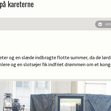
 på kareterne
inf
eter og en slæde indbragte flotte summer, da de lørd
lere og en slotsejer fik indfriet drømmen om et konge