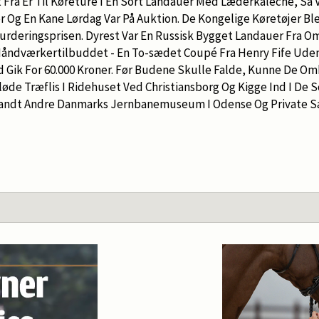
Fra Er Til Køreture I En Sort Landauer Med Læderkaleche, Så V
 Og En Kane Lørdag Var På Auktion. De Kongelige Køretøjer Ble
urderingsprisen. Dyrest Var En Russisk Bygget Landauer Fra Omk
Håndværkertilbuddet - En To-sædet Coupé Fra Henry Fife Ude
 Gik For 60.000 Kroner. Før Budene Skulle Falde, Kunne De O
løde Træflis I Ridehuset Ved Christiansborg Og Kigge Ind I De 
landt Andre Danmarks Jernbanemuseum I Odense Og Private Sa