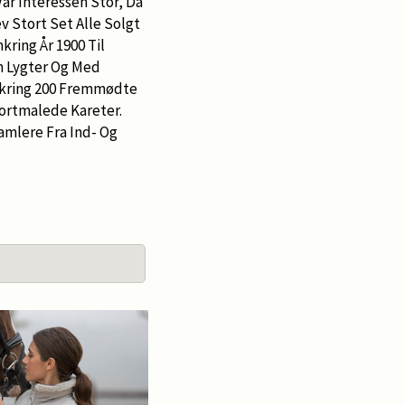
ar Interessen Stor, Da
v Stort Set Alle Solgt
ring År 1900 Til
n Lygter Og Med
mkring 200 Fremmødte
Sortmalede Kareter.
mlere Fra Ind- Og