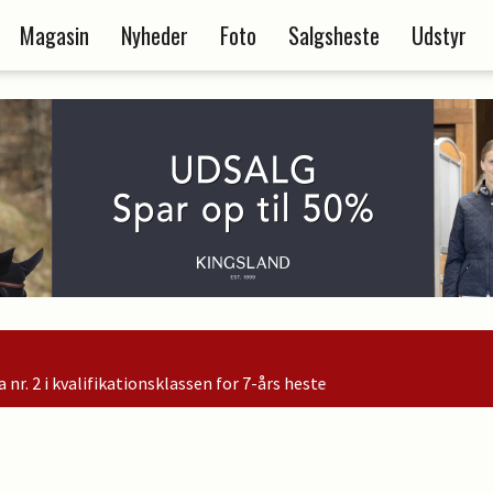
Magasin
Nyheder
Foto
Salgsheste
Udstyr
r 7-års heste