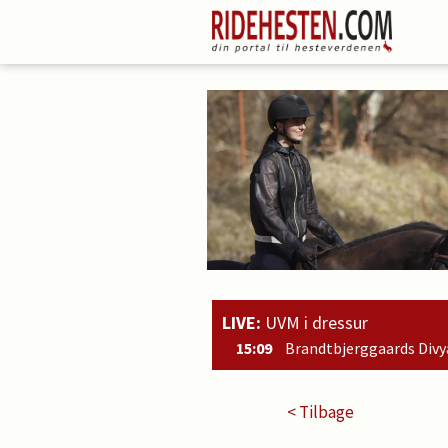
LIVE:
UVM i dressur
15:09
Brandtbjerggaards Divya nr. 2 i kvalifikationsklassen fo
< Tilbage