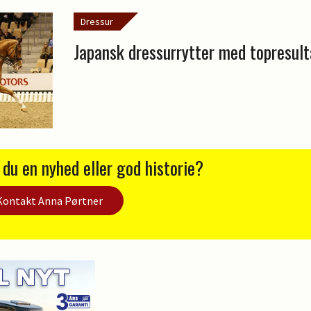
Dressur
Japansk dressurrytter med topresult
 du en nyhed eller god historie?
Kontakt Anna Pørtner