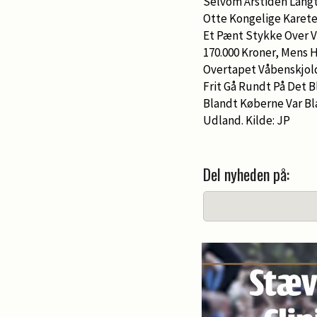
Selvom Årstiden Langt 
Otte Kongelige Kareter
Et Pænt Stykke Over V
170.000 Kroner, Mens 
Overtapet Våbenskjold
Frit Gå Rundt På Det B
Blandt Køberne Var B
Udland. Kilde: JP
Del nyheden på: