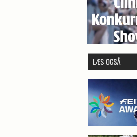
LÆS OGSÅ