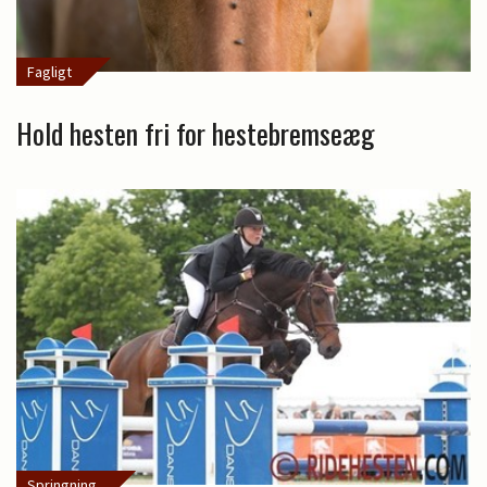
Fagligt
Hold hesten fri for hestebremseæg
Springning