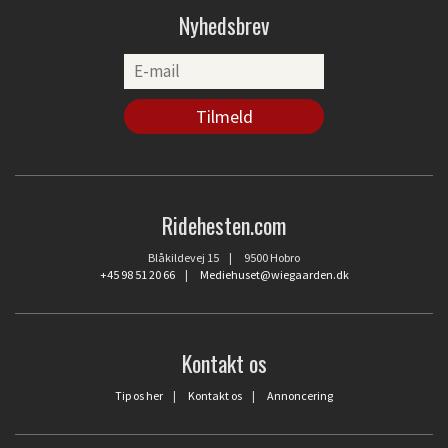
Nyhedsbrev
Ridehesten.com
Blåkildevej 15 | 9500 Hobro
+45 98 51 20 66
|
Mediehuset@wiegaarden.dk
Kontakt os
Tip os her
|
Kontakt os
|
Annoncering