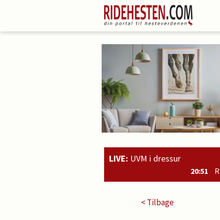
LIVE:
UVM i dressur
20:51
Rahmoz Langholt og Michael Grø
< Tilbage