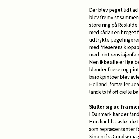
Der blev peget lidt ad
blev fremvist sammen
store ring på Roskilde
med sådan en broget 
udtrykte pegefingeren
med frieserens krops
med pintoens iøjenfal
Men ikke alle er lige
blander frieser og pin
barokpintoer blev avle
Holland, fortæller Joa
landets få officielle 
Skiller sig ud fra m
I Danmark har der fandt
Hun har bl.a. avlet de
som repræsentanter for
Simoni fra Gundsømagl