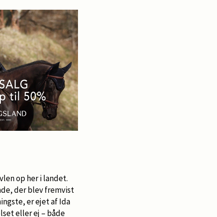
vlen op her i landet.
nde, der blev fremvist
ngste, er ejet af Ida
set eller ej – både