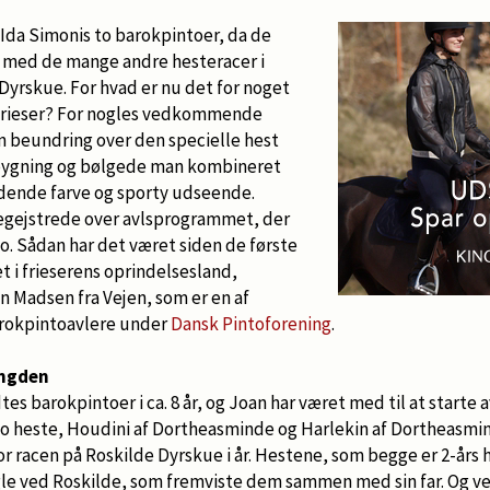
 Ida Simonis to barokpintoer, da de
 med de mange andre hesteracer i
 Dyrskue. For hvad er nu det for noget
frieser? For nogles vedkommende
 beundring over den specielle hest
bygning og bølgede man kombineret
dende farve og sporty udseende.
 begejstrede over avlsprogrammet, der
to. Sådan har det været siden de første
t i frieserens oprindelsesland,
n Madsen fra Vejen, som er en af
barokpintoavlere under
Dansk Pintoforening
.
ængden
es barokpintoer i ca. 8 år, og Joan har været med til at starte a
 to heste, Houdini af Dortheasminde og Harlekin af Dortheasmi
 racen på Roskilde Dyrskue i år. Hestene, som begge er 2-års hi
e ved Roskilde, som fremviste dem sammen med sin far. Og vel