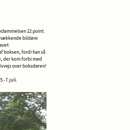
bedømmelsen 22 point.
 smækkende bildøre
avet:
af boksen, fordi han så
e, der kom forbi med
alvvejs over boksdøren!
-7. juli.