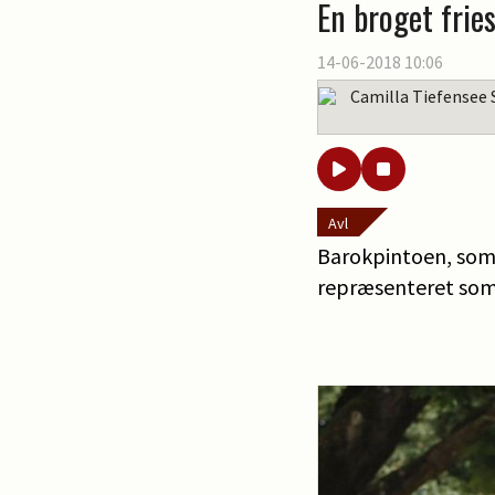
En broget fries
14-06-2018 10:06
Camilla Tiefensee 
Avl
Barokpintoen, som e
repræsenteret som 