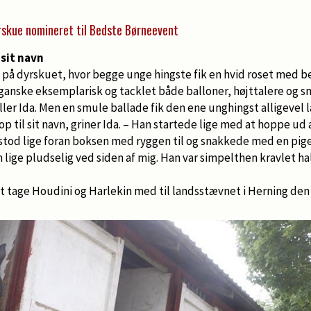
rskue nomineret til Bedste Børneevent
 sit navn
dt på dyrskuet, hvor begge unge hingste fik en hvid roset med 
g ganske eksemplarisk og tacklet både balloner, højttalere og
ler Ida. Men en smule ballade fik den ene unghingst alligevel l
p til sit navn, griner Ida. – Han startede lige med at hoppe ud 
stod lige foran boksen med ryggen til og snakkede med en pig
 lige pludselig ved siden af mig. Han var simpelthen kravlet h
 tage Houdini og Harlekin med til landsstævnet i Herning den 5.