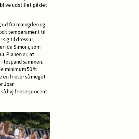
blive udstillet på det
sig ud fra mængden og
 godt temperament til
sig til dressur,
er Ida Simoni, som
. Planen er, at
gå i tospand sammen.
olde minimum 50 %
ne en frieser så meget
r Joan:
 så høj frieserprocent