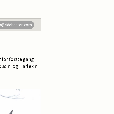
o@ridehesten.com
 for første gang
udini og Harlekin