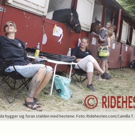
Ida hygger sig foran stalden med hestene. Foto: Ridehesten.com/Camilla T.