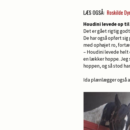
LÆS OGSÅ:
Roskilde Dy
Houdini levede op til
Det er gået rigtig go
De har også opført si
med ophøjet ro, fortæl
– Houdini levede helt o
en lækker hoppe. Jeg 
hoppen, og så stod han
Ida plænlægger også at