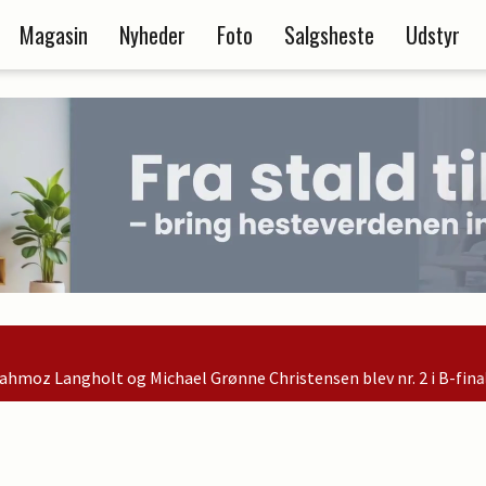
Magasin
Nyheder
Foto
Salgsheste
Udstyr
nne Christensen blev nr. 2 i B-finalen og er dermed kvalificeret 