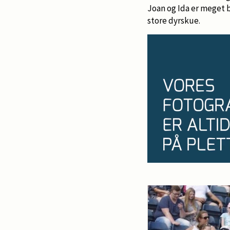
Joan og Ida er meget be
store dyrskue.