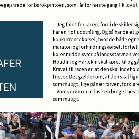
gejstrede for barokpintoen, som i år for første gang fik lov at 
– Jeg faldt for racen, fordi de skiller 
har en flot udstråling. Og så har de et
konkurrencekørsel, hvor de både egner 
maraton og forhindringskørsel, fortæll
kører middelsvær på landsstævneniveau
Houdini og Harlekin skal køres til og 
Kravet til racen er, at den skal indeh
frieser. Det gælder om, at den skal lig
som muligt, lige pånær farven, forklare
– Vores drøm er at lave en broget hest i
som muligt.