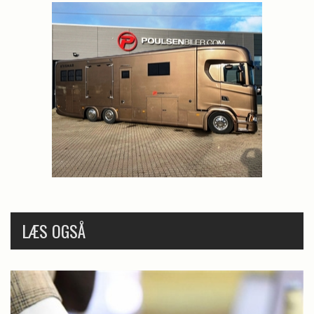
LÆS OGSÅ