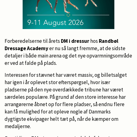
Forberedelserne til årets
DM i dressur
hos
Randbøl
Dressage Academy
er nu så langt fremme, at de sidste
detaljer i både main arena og det nye opvarmningsområde
er ved at falde på plads.
Interessen for stævnet har været massiv, og billetsalget
har igen i år oplevet stor efterspørgsel, hvor især
pladserne på den nye overdækkede tribune har været
særdeles populære. På grund af den store interesse har
arrangørerne åbnet op for flere pladser, så endnu flere
kan få mulighed for at opleve nogle af Danmarks
dygtigste ekvipager helt tæt på, når de kæmper om
medaljerne.