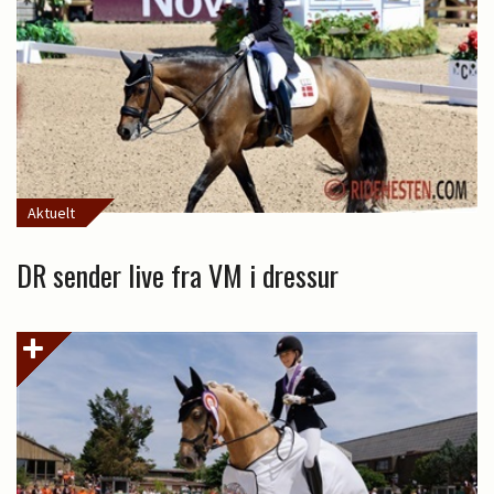
Aktuelt
DR sender live fra VM i dressur