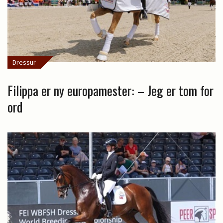
Dressur
Filippa er ny europamester: – Jeg er tom for
ord