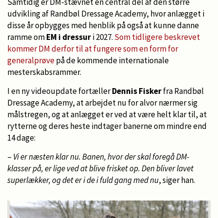
Samtidig er DM-stævnet en central del af den større
udvikling af Randbøl Dressage Academy, hvor anlægget i
disse år opbygges med henblik på også at kunne danne
ramme om
EM i dressur
i 2027.
Som tidligere beskrevet
kommer DM derfor til at fungere som en form for
generalprøve
på de kommende internationale
mesterskabsrammer.
I en ny videoupdate fortæller
Dennis Fisker
fra Randbøl
Dressage Academy, at arbejdet nu for alvor nærmer sig
målstregen, og at anlægget er ved at være helt klar til, at
rytterne og deres heste indtager banerne om mindre end
14 dage:
–
Vi er næsten klar nu. Banen, hvor der skal foregå DM-
klasser på, er lige ved at blive frisket op. Den bliver lavet
superlækker, og det er i de i fuld gang med nu
, siger han.