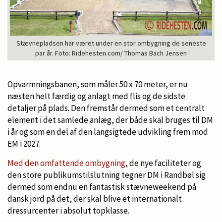
Stævnepladsen har været under en stor ombygning de seneste
par år. Foto: Ridehesten.com/ Thomas Bach Jensen
Opvarmningsbanen, som måler 50 x 70 meter, er nu
næsten helt færdig og anlagt med flis og de sidste
detaljer på plads. Den fremstår dermed som et centralt
element i det samlede anlæg, der både skal bruges til DM
i år og som en del af den langsigtede udvikling frem mod
EM i 2027.
Med den omfattende ombygning
, de nye faciliteter og
den store publikumstilslutning tegner DM i Randbøl sig
dermed som endnu en fantastisk stævneweekend på
dansk jord på det, der skal blive et internationalt
dressurcenter i absolut topklasse.