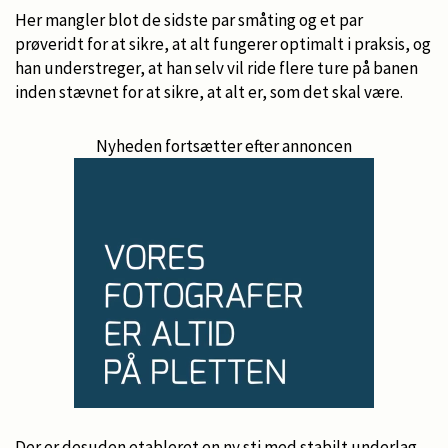
Her mangler blot de sidste par småting og et par
prøveridt for at sikre, at alt fungerer optimalt i praksis, og
han understreger, at han selv vil ride flere ture på banen
inden stævnet for at sikre, at alt er, som det skal være.
Nyheden fortsætter efter annoncen
Der er desuden etableret en ny sti med stabilt underlag,