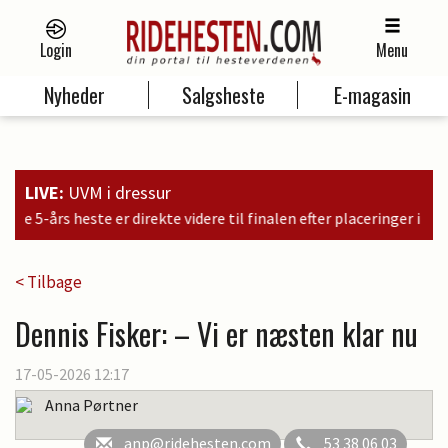
Login
Menu
Nyheder
Salgsheste
E-magasin
LIVE:
UVM i dressur
ere til finalen efter placeringer i kvalifikationen som nr. 6, 9 og 11
< Tilbage
Dennis Fisker: – Vi er næsten klar nu
17-05-2026 12:17
Anna Pørtner
anp@ridehesten.com
53 38 06 03