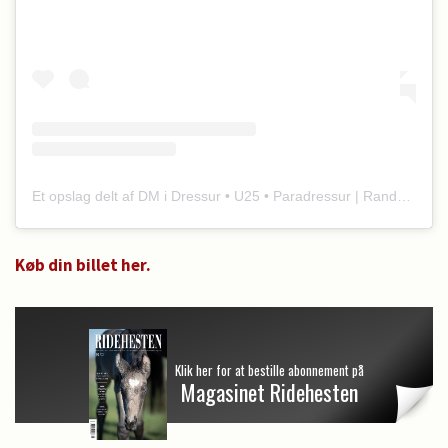
Et opslag delt af DM i Dressur • U25 • Paradressur | Randbøl Dressage Academy (@dmidressur)
Køb din billet her.
Klik her for at bestille abonnement på
Magasinet Ridehesten