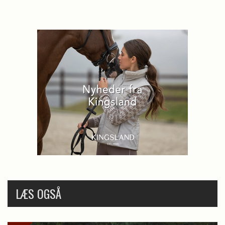
LÆS OGSÅ