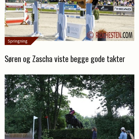
Springning
Søren og Zascha viste begge gode takter