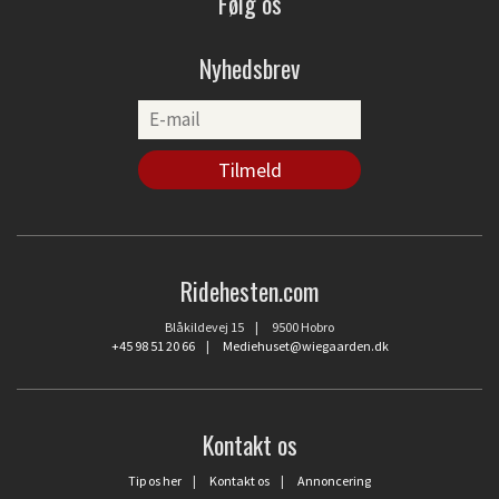
Følg os
Nyhedsbrev
Ridehesten.com
Blåkildevej 15 | 9500 Hobro
+45 98 51 20 66
|
Mediehuset@wiegaarden.dk
Kontakt os
Tip os her
|
Kontakt os
|
Annoncering