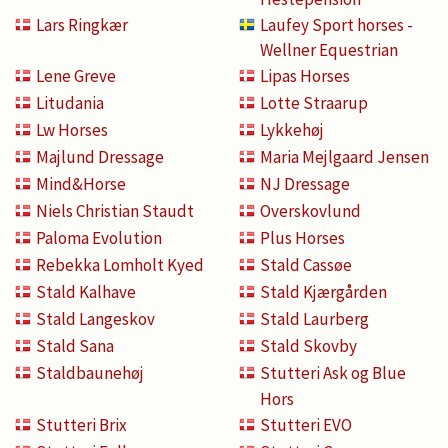
Lars Ringkær
Laufey Sport horses -
Wellner Equestrian
Lene Greve
Lipas Horses
Litudania
Lotte Straarup
Lw Horses
Lykkehøj
Majlund Dressage
Maria Mejlgaard Jensen
Mind&Horse
NJ Dressage
Niels Christian Staudt
Overskovlund
Paloma Evolution
Plus Horses
Rebekka Lomholt Kyed
Stald Cassøe
Stald Kalhave
Stald Kjærgården
Stald Langeskov
Stald Laurberg
Stald Sana
Stald Skovby
Staldbaunehøj
Stutteri Ask og Blue
Hors
Stutteri Brix
Stutteri EVO