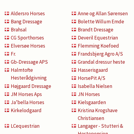
Aldersro Horses
Anne og Allan Sørensen
Bang Dressage
Bolette Willum Emde
Brahsal
Brandt Dressage
CG Sporthorses
Deveril Equestrian
Elversøe Horses
Flemming Koefoed
Fr.
Frandsbjerg Agro A/S
Gb-Dressage APS
Grandal dressur heste
Halmtofte
Hasserisgaard
Hesterådgivning
HorsePit A/S
Højgaard Dressage
Isabella Nielsen
JM Horses Aps
JN Horses
Ja’bella Horses
Kielsgaarden
Kirkelodgaard
Kristina Krogshave
Christiansen
LCequestrian
Langager - Stutteri &
Hestepension