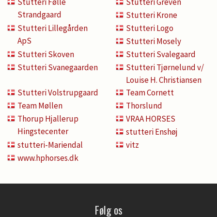
Stutteri Følle
Stutteri Greven
Strandgaard
Stutteri Krone
Stutteri Lillegården
Stutteri Logo
ApS
Stutteri Mosely
Stutteri Skoven
Stutteri Svalegaard
Stutteri Svanegaarden
Stutteri Tjørnelund v/
Louise H. Christiansen
Stutteri Volstrupgaard
Team Cornett
Team Møllen
Thorslund
Thorup Hjallerup
VRAA HORSES
Hingstecenter
stutteri Enshøj
stutteri-Mariendal
vitz
www.hphorses.dk
Følg os