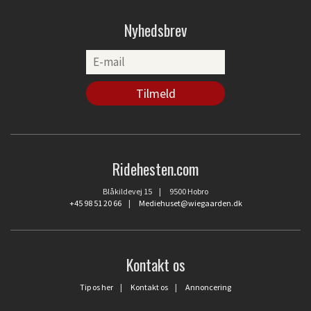
Nyhedsbrev
Ridehesten.com
Blåkildevej 15 | 9500 Hobro
+45 98 51 20 66
|
Mediehuset@wiegaarden.dk
Kontakt os
Tip os her
|
Kontakt os
|
Annoncering