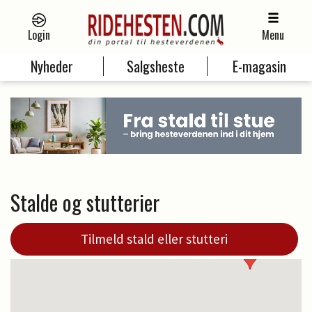
Login
Menu
Nyheder
Salgsheste
E-magasin
Stalde og stutterier
Tilmeld stald eller stutteri