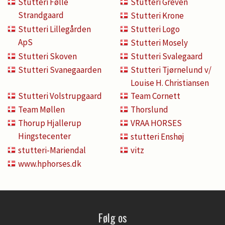
Stutteri Følle
Stutteri Greven
Strandgaard
Stutteri Krone
Stutteri Lillegården
Stutteri Logo
ApS
Stutteri Mosely
Stutteri Skoven
Stutteri Svalegaard
Stutteri Svanegaarden
Stutteri Tjørnelund v/
Louise H. Christiansen
Stutteri Volstrupgaard
Team Cornett
Team Møllen
Thorslund
Thorup Hjallerup
VRAA HORSES
Hingstecenter
stutteri Enshøj
stutteri-Mariendal
vitz
www.hphorses.dk
Følg os