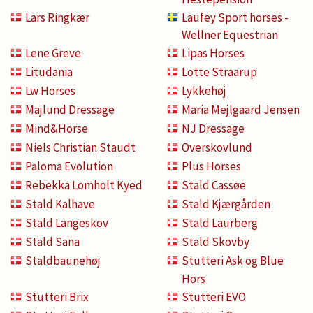
Lars Ringkær
Laufey Sport horses -
Wellner Equestrian
Lene Greve
Lipas Horses
Litudania
Lotte Straarup
Lw Horses
Lykkehøj
Majlund Dressage
Maria Mejlgaard Jensen
Mind&Horse
NJ Dressage
Niels Christian Staudt
Overskovlund
Paloma Evolution
Plus Horses
Rebekka Lomholt Kyed
Stald Cassøe
Stald Kalhave
Stald Kjærgården
Stald Langeskov
Stald Laurberg
Stald Sana
Stald Skovby
Staldbaunehøj
Stutteri Ask og Blue
Hors
Stutteri Brix
Stutteri EVO