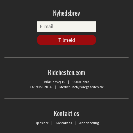
Nyhedsbrev
Ridehesten.com
Blåkildevej 15 | 9500 Hobro
+45 98 51 20 66
|
Mediehuset@wiegaarden.dk
Kontakt os
Tip os her
|
Kontakt os
|
Annoncering