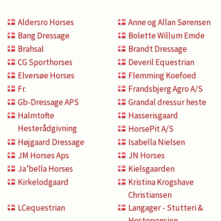
Aldersro Horses
Anne og Allan Sørensen
Bang Dressage
Bolette Willum Emde
Brahsal
Brandt Dressage
CG Sporthorses
Deveril Equestrian
Elversøe Horses
Flemming Koefoed
Fr.
Frandsbjerg Agro A/S
Gb-Dressage APS
Grandal dressur heste
Halmtofte
Hasserisgaard
Hesterådgivning
HorsePit A/S
Højgaard Dressage
Isabella Nielsen
JM Horses Aps
JN Horses
Ja’bella Horses
Kielsgaarden
Kirkelodgaard
Kristina Krogshave
Christiansen
LCequestrian
Langager - Stutteri &
Hestepension