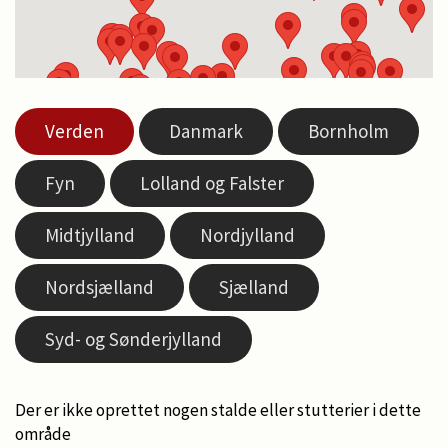
Verden
Danmark
Bornholm
Fyn
Lolland og Falster
Midtjylland
Nordjylland
Nordsjælland
Sjælland
Syd- og Sønderjylland
Der er ikke oprettet nogen stalde eller stutterier i dette
område