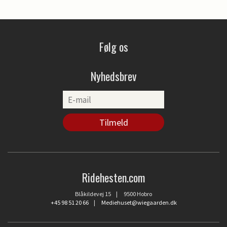
Følg os
Nyhedsbrev
Ridehesten.com
Blåkildevej 15 | 9500 Hobro
+45 98 51 20 66
|
Mediehuset@wiegaarden.dk