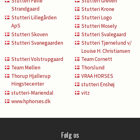
Stutteri Følle
Stutteri Greven
Strandgaard
Stutteri Krone
Stutteri Lillegården
Stutteri Logo
ApS
Stutteri Mosely
Stutteri Skoven
Stutteri Svalegaard
Stutteri Svanegaarden
Stutteri Tjørnelund v/
Louise H. Christiansen
Stutteri Volstrupgaard
Team Cornett
Team Møllen
Thorslund
Thorup Hjallerup
VRAA HORSES
Hingstecenter
stutteri Enshøj
stutteri-Mariendal
vitz
www.hphorses.dk
Følg os