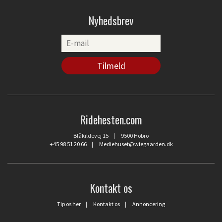
Nyhedsbrev
Ridehesten.com
Blåkildevej 15 | 9500 Hobro
+45 98 51 20 66
|
Mediehuset@wiegaarden.dk
Kontakt os
Tip os her
|
Kontakt os
|
Annoncering