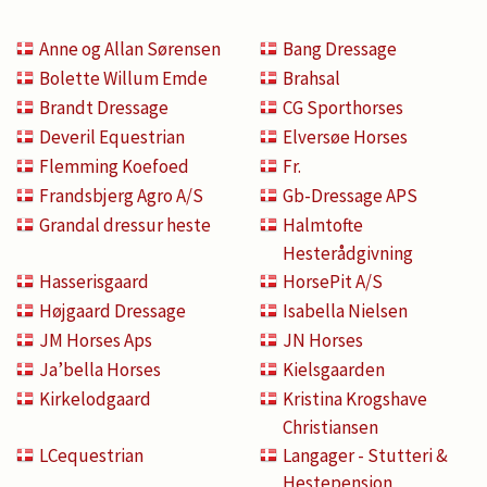
Anne og Allan Sørensen
Bang Dressage
Bolette Willum Emde
Brahsal
Brandt Dressage
CG Sporthorses
Deveril Equestrian
Elversøe Horses
Flemming Koefoed
Fr.
Frandsbjerg Agro A/S
Gb-Dressage APS
Grandal dressur heste
Halmtofte
Hesterådgivning
Hasserisgaard
HorsePit A/S
Højgaard Dressage
Isabella Nielsen
JM Horses Aps
JN Horses
Ja’bella Horses
Kielsgaarden
Kirkelodgaard
Kristina Krogshave
Christiansen
LCequestrian
Langager - Stutteri &
Hestepension