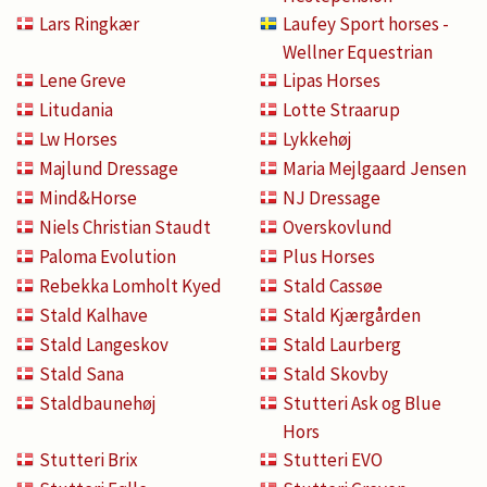
Lars Ringkær
Laufey Sport horses -
Wellner Equestrian
Lene Greve
Lipas Horses
Litudania
Lotte Straarup
Lw Horses
Lykkehøj
Majlund Dressage
Maria Mejlgaard Jensen
Mind&Horse
NJ Dressage
Niels Christian Staudt
Overskovlund
Paloma Evolution
Plus Horses
Rebekka Lomholt Kyed
Stald Cassøe
Stald Kalhave
Stald Kjærgården
Stald Langeskov
Stald Laurberg
Stald Sana
Stald Skovby
Staldbaunehøj
Stutteri Ask og Blue
Hors
Stutteri Brix
Stutteri EVO