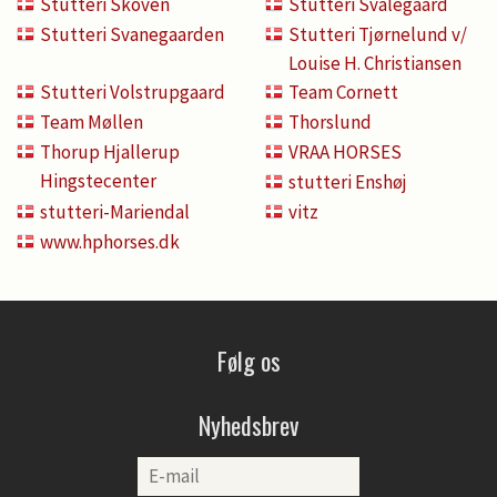
Stutteri Skoven
Stutteri Svalegaard
Stutteri Svanegaarden
Stutteri Tjørnelund v/
Louise H. Christiansen
Stutteri Volstrupgaard
Team Cornett
Team Møllen
Thorslund
Thorup Hjallerup
VRAA HORSES
Hingstecenter
stutteri Enshøj
stutteri-Mariendal
vitz
www.hphorses.dk
Følg os
Nyhedsbrev