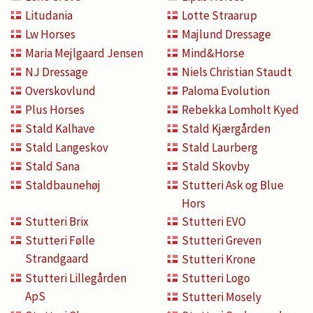
Litudania
Lotte Straarup
Lw Horses
Majlund Dressage
Maria Mejlgaard Jensen
Mind&Horse
NJ Dressage
Niels Christian Staudt
Overskovlund
Paloma Evolution
Plus Horses
Rebekka Lomholt Kyed
Stald Kalhave
Stald Kjærgården
Stald Langeskov
Stald Laurberg
Stald Sana
Stald Skovby
Staldbaunehøj
Stutteri Ask og Blue
Hors
Stutteri Brix
Stutteri EVO
Stutteri Følle
Stutteri Greven
Strandgaard
Stutteri Krone
Stutteri Lillegården
Stutteri Logo
ApS
Stutteri Mosely