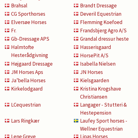
Brahsal
Brandt Dressage
CG Sporthorses
Deveril Equestrian
Elversøe Horses
Flemming Koefoed
Fr.
Frandsbjerg Agro A/S
Gb-Dressage APS
Grandal dressur heste
Halmtofte
Hasserisgaard
Hesterådgivning
HorsePit A/S
Højgaard Dressage
Isabella Nielsen
JM Horses Aps
JN Horses
Ja’bella Horses
Kielsgaarden
Kirkelodgaard
Kristina Krogshave
Christiansen
LCequestrian
Langager - Stutteri &
Hestepension
Lars Ringkær
Laufey Sport horses -
Wellner Equestrian
Lene Greve
Lipas Horses