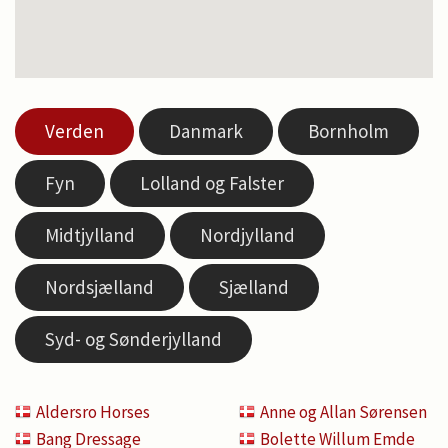
Verden
Danmark
Bornholm
Fyn
Lolland og Falster
Midtjylland
Nordjylland
Nordsjælland
Sjælland
Syd- og Sønderjylland
Aldersro Horses
Anne og Allan Sørensen
Bang Dressage
Bolette Willum Emde