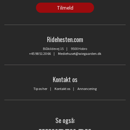
Ridehesten.com
Blåkildevej 15 | 9500 Hobro
+45 98 51 20 66
|
Mediehuset@wiegaarden.dk
Kontakt os
Tip os her
|
Kontakt os
|
Annoncering
Se også: