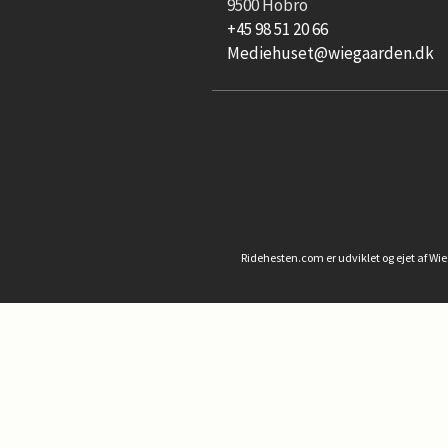
9500 Hobro
+45 98 51 20 66
Mediehuset@wiegaarden.dk
Ridehesten.com er udviklet og ejet af Wi