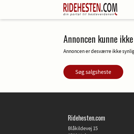
Annoncen kunne ikke 
Annoncen er desværre ikke synlig
Søg salgsheste
Ridehesten.com
Blåkildevej 15