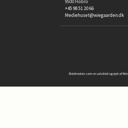
9500 Hobro
+45 98 51 20 66
Mediehuset@wiegaarden.dk
Ridehesten.com er udviklet og ejet af Wi