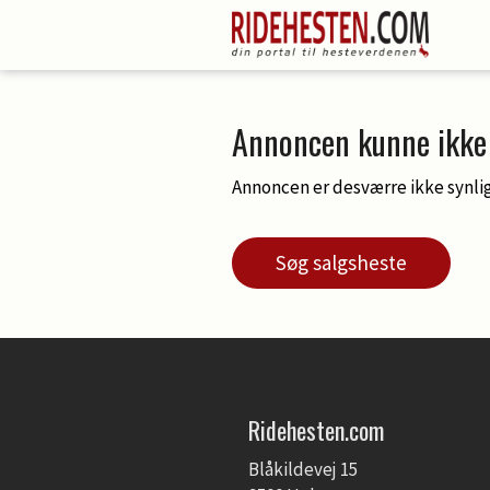
Annoncen kunne ikke 
Annoncen er desværre ikke synlig
Søg salgsheste
Ridehesten.com
Blåkildevej 15