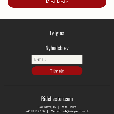
Mest læste
Følg os
Nyhedsbrev
Ridehesten.com
Blåkildevej 15 | 9500 Hobro
+45 98 51 20 66
|
Mediehuset@wiegaarden.dk