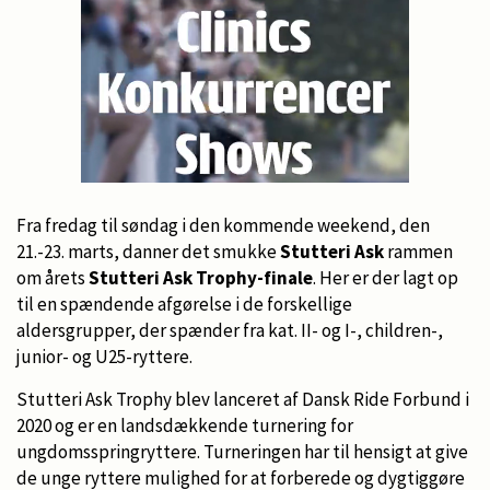
Fra fredag til søndag i den kommende weekend, den
21.-23. marts, danner det smukke
Stutteri Ask
rammen
om årets
Stutteri Ask Trophy-finale
. Her er der lagt op
til en spændende afgørelse i de forskellige
aldersgrupper, der spænder fra kat. II- og I-, children-,
junior- og U25-ryttere.
Stutteri Ask Trophy blev lanceret af Dansk Ride Forbund i
2020 og er en landsdækkende turnering for
ungdomsspringryttere. Turneringen har til hensigt at give
de unge ryttere mulighed for at forberede og dygtiggøre