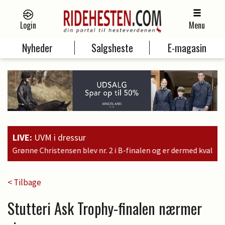
Login
Menu
Nyheder
Salgsheste
E-magasin
LIVE:
UVM i dressur
inalen og er dermed kvalificeret til søndagens finale
< Tilbage
Stutteri Ask Trophy-finalen nærmer