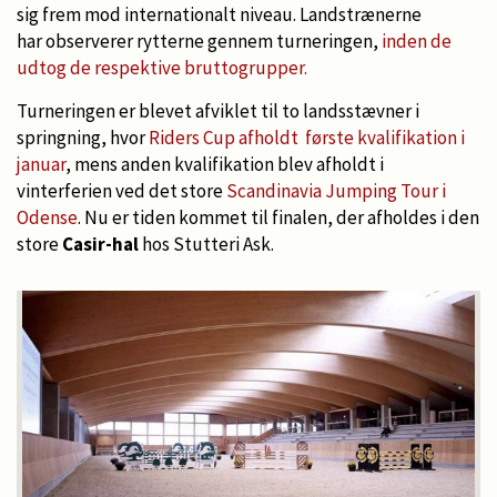
sig frem mod internationalt niveau. Landstrænerne
har observerer rytterne gennem turneringen,
inden de
udtog de respektive bruttogrupper.
Turneringen er blevet afviklet til to landsstævner i
springning, hvor
Riders Cup afholdt første kvalifikation i
januar
, mens anden kvalifikation blev afholdt i
vinterferien ved det store
Scandinavia Jumping Tour i
Odense
. Nu er tiden kommet til finalen, der afholdes i den
store
Casir-hal
hos Stutteri Ask.