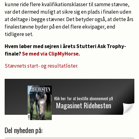
kunne ride flere kvalifikationsklasser til samme stævne,
var det dermed muligt at sikre sig en plads i finalen uden
at deltage i begge stævner. Det betyder også, at dette års
finalestævne byder på en del flere ekvipager, end
tidligere set.
Hvem løber med sejren i årets Stutteri Ask Trophy-
finale?
Se med via ClipMyHorse
.
Stævnets start- og resultatlister.
Klik her for at bestille abonnement på
Magasinet Ridehesten
Del nyheden på: