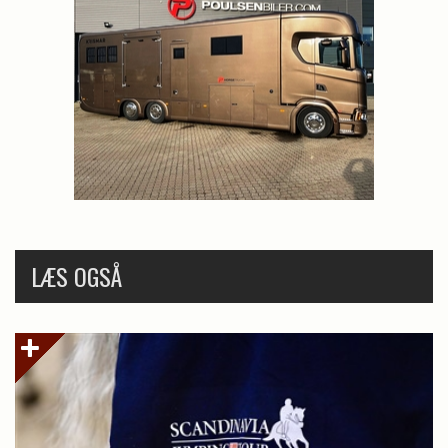
LÆS OGSÅ