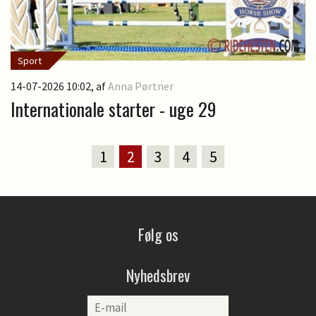
Sport
14-07-2026 10:02
, af
Anna Pørtner
Internationale starter - uge 29
1
2
3
4
5
Følg os
Nyhedsbrev