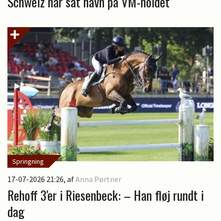
Schweiz har sat navn på VM-holdet
Springning
17-07-2026 21:26
, af
Anna Pørtner
Rehoff 3'er i Riesenbeck: – Han fløj rundt i
dag