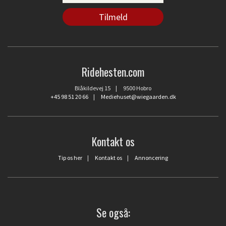
Ridehesten.com
Blåkildevej 15 | 9500 Hobro
+45 98 51 20 66
|
Mediehuset@wiegaarden.dk
Kontakt os
Tip os her
|
Kontakt os
|
Annoncering
Se også: