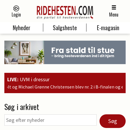
Login
Menu
Nyheder
Salgsheste
E-magasin
LIVE:
UVM i dressur
istensen blev nr. 2 i B-finalen og er dermed kvalificeret til søn
Søg i arkivet
Søg