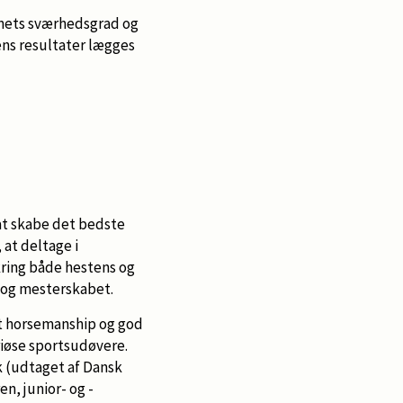
vnets sværhedsgrad og
ns resultater lægges
 at skabe det bedste
at deltage i
ring både hestens og
 og mesterskabet.
at horsemanship og god
riøse sportsudøvere.
k (udtaget af Dansk
en, junior- og -