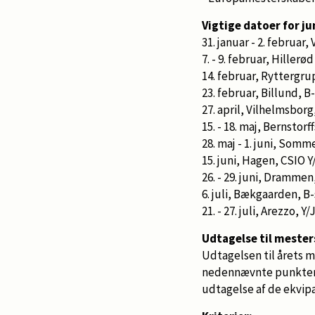
Vigtige datoer for ju
31. januar - 2. februa
7. - 9. februar, Hille
14. februar, Ryttergr
23. februar, Billund, 
27. april, Vilhelmsbor
15. - 18. maj, Bernstor
28. maj - 1. juni, So
15. juni, Hagen, CSIO Y
26. - 29. juni, Drammen
6. juli, Bækgaarden, 
21. - 27. juli, Arezzo, Y
Udtagelse til meste
Udtagelsen til årets 
nedennævnte punkter k
udtagelse af de ekvip