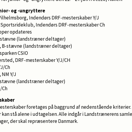
nior- og -ungryttere
r, Vilhelmsborg, Indendørs DRF-mesterskaber Y/J
rød Sportsrideklub, Indendørs DRF-mesterskaber Ch
upper opdateres
B-stævne (landstræner deltager)
g, B-stævne (landstræner deltager)
ffsparken CSIO
mmersted, DRF-mesterskaber Y/J/CH
/J/Ch
, NM Y/J
B-stævne (landstræner deltager)
/J/Ch
rskaber
mesterskaber foretages på baggrund af nedenstående kriterier. 
an stå alene i udtagelsen. Alle indgår i Landstrænerens saml
ager, der skal repræsentere Danmark.