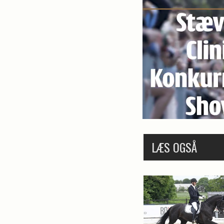
LÆS OGSÅ