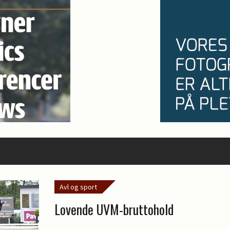
Avl og sport
Lovende UVM-bruttohold