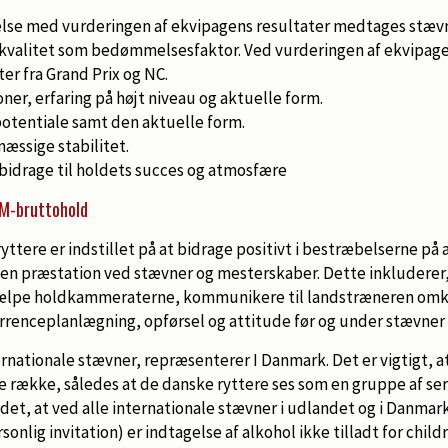
ndelse med vurderingen af ekvipagens resultater medtages stæ
valitet som bedømmelsesfaktor. Ved vurderingen af ekvipage
er fra Grand Prix og NC.
oner, erfaring på højt niveau og aktuelle form.
potentiale samt den aktuelle form.
æssige stabilitet.
t bidrage til holdets succes og atmosfære
M-bruttohold
ryttere er indstillet på at bidrage positivt i bestræbelserne på
en præstation ved stævner og mesterskaber. Dette inkluderer, 
jælpe holdkammeraterne, kommunikere til landstræneren omk
rrenceplanlægning, opførsel og attitude før og under stævner
ernationale stævner, repræsenterer I Danmark. Det er vigtigt, 
te række, således at de danske ryttere ses som en gruppe af se
et, at ved alle internationale stævner i udlandet og i Danmar
onlig invitation) er indtagelse af alkohol ikke tilladt for childr