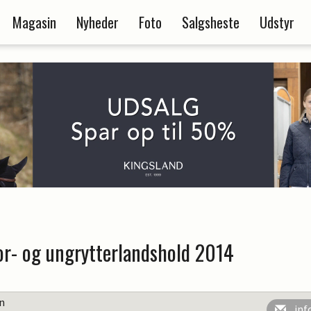
Magasin
Nyheder
Foto
Salgsheste
Udstyr
ior- og ungrytterlandshold 2014
en
inf