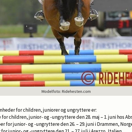
Modelfoto: Ridehesten.com
heder for children, juniorer og ungryttere er:
or children, junior- og -ungryttere den 28. maj – 1. juni hos Ab
r for junior- og -ungryttere den 26. – 29. juni i Drammen, Norg
r junior- og -ungryttere den 21. – 27. juli i Arezzo, Italien.