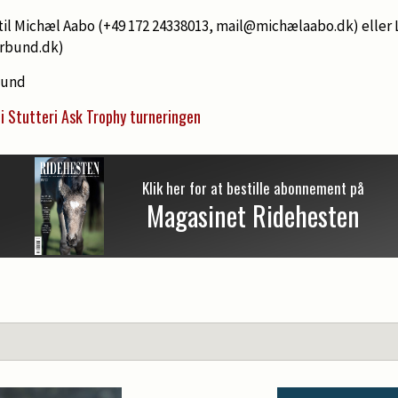
til Michæl Aabo (+49 172 24338013, mail@michælaabo.dk) eller
orbund.dk)
bund
 i Stutteri Ask Trophy turneringen
Klik her for at bestille abonnement på
Magasinet Ridehesten