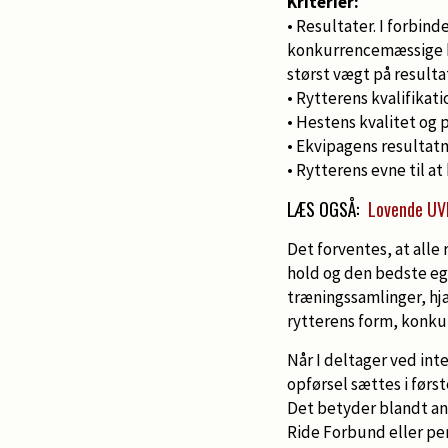
Kriterier:
• Resultater. I forbi
konkurrencemæssige k
størst vægt på resultat
• Rytterens kvalifikati
• Hestens kvalitet og 
• Ekvipagens resultatm
• Rytterens evne til a
LÆS OGSÅ:
Lovende UV
Det forventes, at alle 
hold og den bedste eg
træningssamlinger, h
rytterens form, konku
Når I deltager ved int
opførsel sættes i førs
Det betyder blandt and
Ride Forbund eller pers