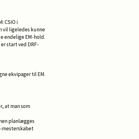
M: CSIO i
 vil ligeledes kunne
de endelige EM-hold.
er start ved DRF-
gne ekvipager til EM.
r, at man som
onen planlægges
RF-mesterskabet