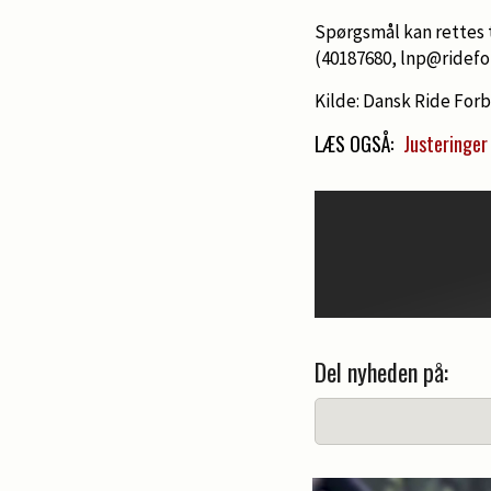
Spørgsmål kan rettes 
(40187680, lnp@ridef
Kilde: Dansk Ride For
LÆS OGSÅ:
Justeringer
Del nyheden på: