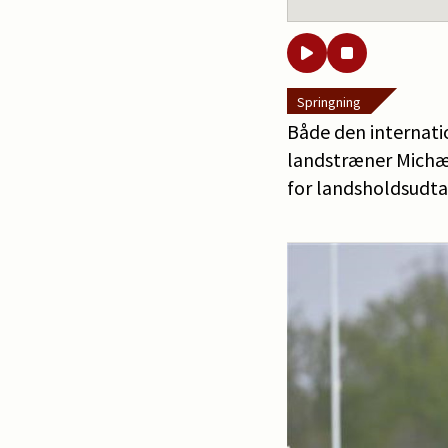
Springning
Både den internati
landstræner Michæl 
for landsholdsudt