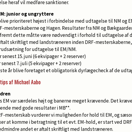
se heraf vil medføre sanktioner.
EM: junior og ungryttere
live prioriteret højest i forbindelse med udtagelse til NM og E
F-mesterskaberne og Hagen. Resultater fra NM og Bækgaarden
åfremt dette måtte være nødvendigt i forhold til udtagelse af 
ftalt skriftligt med landstræneren inden DRF-mesterskaberne, 
udsætning for udtagelse til EM/NM.
senest 15. juni (6 ekvipager + 2 reserver)
senest 7. juli (5 ekvipager + 2 reserver)
idste år blive foretaget et obligatorisk dyrlægecheck af de udta
tips af Michael Aabo
ldren
rs EM var særdeles højt og banerne meget krævende. Det kræve
dende med gode resultater i MB**.
RF-mesterskab vurderer vi muligheden for hold til EM, og sæs
ker at komme i betragtning til et evt. EM-hold, er start ved D
dmindre andet er aftalt skriftligt med landstræneren.