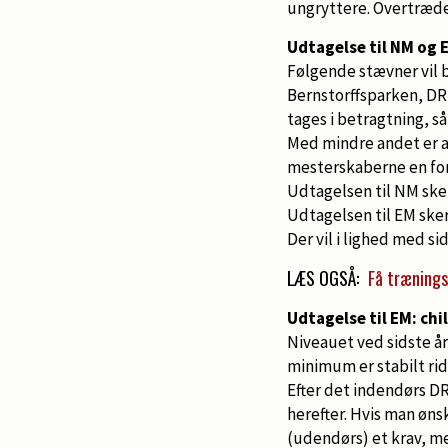
ungryttere. Overtrædel
Udtagelse til NM og 
Følgende stævner vil b
Bernstorffsparken, DR
tages i betragtning, s
Med mindre andet er a
mesterskaberne en for
Udtagelsen til NM sker 
Udtagelsen til EM sker 
Der vil i lighed med s
LÆS OGSÅ:
Få trænings
Udtagelse til EM: chi
Niveauet ved sidste å
minimum er stabilt ri
Efter det indendørs D
herefter. Hvis man øns
(udendørs) et krav, me