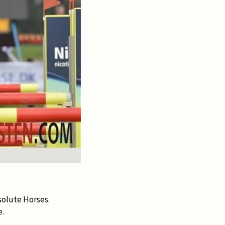
solute Horses.
e.