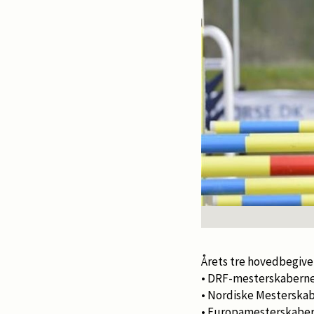
Årets tre hovedbegiven
• DRF-mesterskaberne f
• Nordiske Mesterskabe
• Europamesterskaber fo