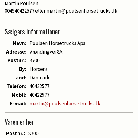
Martin Poulsen
004540422577 eller martin@poulsenhorsetrucks.dk
Sælgers informationer
Navn:
Poulsen Horsetrucks Aps
Adresse:
Vrøndingvej 8A
Postnr.:
8700
By:
Horsens
Land:
Danmark
Telefon:
40422577
Mobil:
40422577
E-mail:
martin@poulsenhorsetrucks.dk
Varen er her
Postnr.:
8700