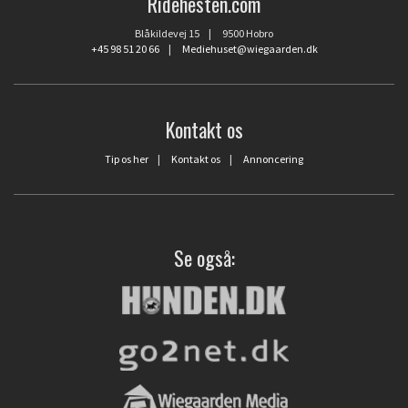
Ridehesten.com
Blåkildevej 15 | 9500 Hobro
+45 98 51 20 66
|
Mediehuset@wiegaarden.dk
Kontakt os
Tip os her
|
Kontakt os
|
Annoncering
Se også: