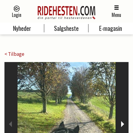
Login
Menu
Nyheder
Salgsheste
E-magasin
< Tilbage