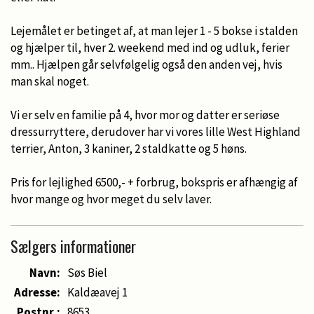
Lejemålet er betinget af, at man lejer 1 - 5 bokse i stalden
og hjælper til, hver 2. weekend med ind og udluk, ferier
mm.. Hjælpen går selvfølgelig også den anden vej, hvis
man skal noget.
Vi er selv en familie på 4, hvor mor og datter er seriøse
dressurryttere, derudover har vi vores lille West Highland
terrier, Anton, 3 kaniner, 2 staldkatte og 5 høns.
Pris for lejlighed 6500,- + forbrug, bokspris er afhængig af
hvor mange og hvor meget du selv laver.
Sælgers informationer
Navn:
Søs Biel
Adresse:
Kaldæavej 1
Postnr.:
8653