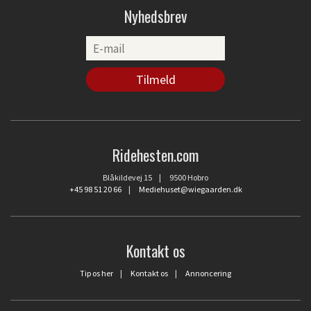
Nyhedsbrev
Ridehesten.com
Blåkildevej 15 | 9500 Hobro
+45 98 51 20 66
|
Mediehuset@wiegaarden.dk
Kontakt os
Tip os her
|
Kontakt os
|
Annoncering