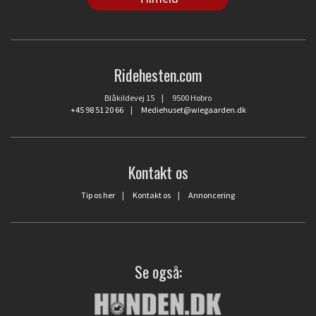
Ridehesten.com
Blåkildevej 15 | 9500 Hobro
+45 98 51 20 66
|
Mediehuset@wiegaarden.dk
Kontakt os
Tip os her
|
Kontakt os
|
Annoncering
Se også: