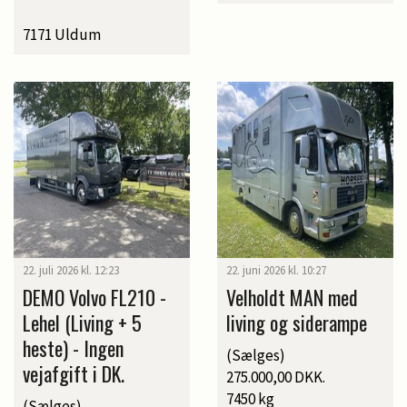
7171 Uldum
22. juli 2026 kl. 12:23
22. juni 2026 kl. 10:27
DEMO Volvo FL210 -
Velholdt MAN med
Lehel (Living + 5
living og siderampe
heste) - Ingen
(Sælges)
vejafgift i DK.
275.000,00 DKK.
7450 kg
(Sælges)