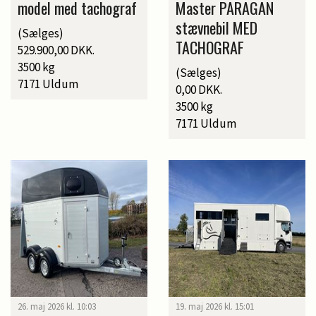
model med tachograf
Master PARAGAN
stævnebil MED
(Sælges)
TACHOGRAF
529.900,00 DKK.
3500 kg
(Sælges)
7171 Uldum
0,00 DKK.
3500 kg
7171 Uldum
26. maj 2026 kl. 10:03
19. maj 2026 kl. 15:01