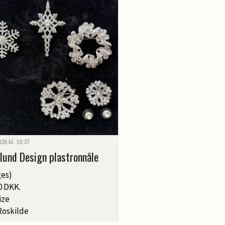
2026 kl. 10:37
lund Design plastronnåle
es)
0 DKK.
ize
Roskilde