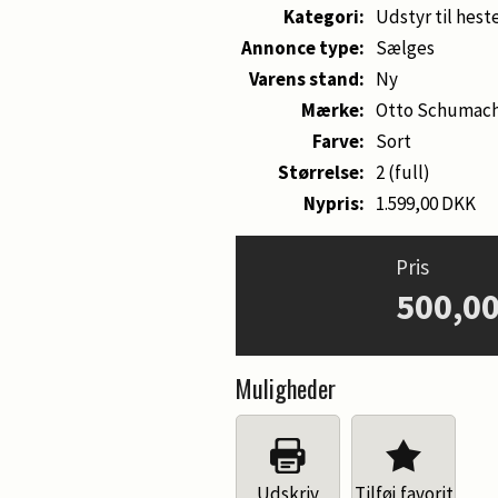
Kategori:
Udstyr til hest
Annonce type:
Sælges
Varens stand:
Ny
Mærke:
Otto Schumac
Farve:
Sort
Størrelse:
2 (full)
Nypris:
1.599,00 DKK
Pris
500,0
Muligheder
Udskriv
Tilføj favorit