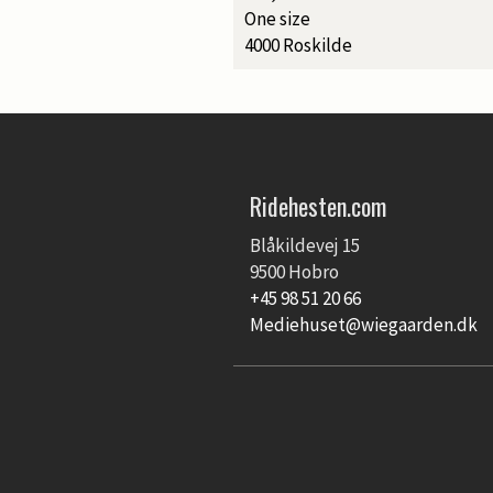
One size
4000 Roskilde
Ridehesten.com
Blåkildevej 15
9500 Hobro
+45 98 51 20 66
Mediehuset@wiegaarden.dk