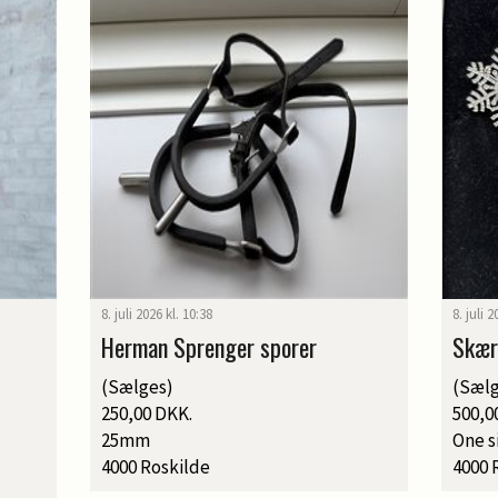
8. juli 2026 kl. 10:38
8. juli 
Herman Sprenger sporer
Skær
(Sælges)
(Sælg
250,00 DKK.
500,0
25mm
One s
4000 Roskilde
4000 