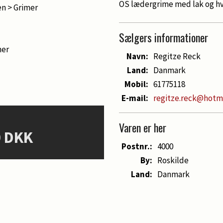
OS lædergrime med lak og hv
en > Grimer
Sælgers informationer
her
Navn:
Regitze Reck
Land:
Danmark
Mobil:
61775118
E-mail:
regitze.reck@hotm
Varen er her
0 DKK
Postnr.:
4000
By:
Roskilde
Land:
Danmark