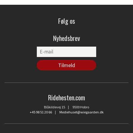
Følg os
Nyhedsbrev
Ridehesten.com
Blåkildevej 15 | 9500 Hobro
+45 98 51 20 66
|
Mediehuset@wiegaarden.dk