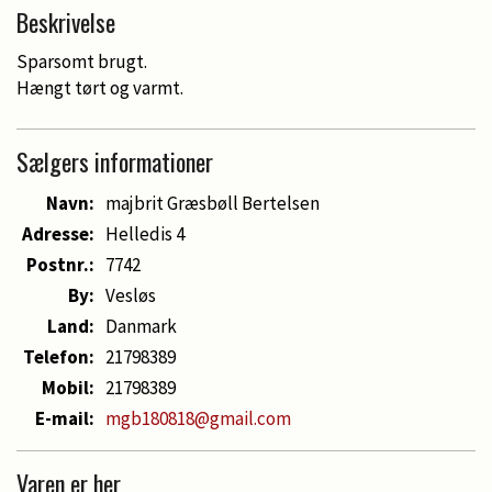
Beskrivelse
Sparsomt brugt.
Hængt tørt og varmt.
Sælgers informationer
Navn:
majbrit Græsbøll Bertelsen
Adresse:
Helledis 4
Postnr.:
7742
By:
Vesløs
Land:
Danmark
Telefon:
21798389
Mobil:
21798389
E-mail:
mgb180818@gmail.com
Varen er her