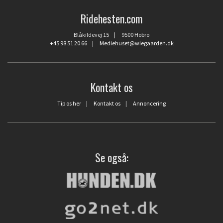
Ridehesten.com
Blåkildevej 15 | 9500 Hobro
+45 98 51 20 66
|
Mediehuset@wiegaarden.dk
Kontakt os
Tip os her
|
Kontakt os
|
Annoncering
Se også: