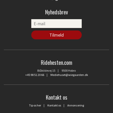
Nyhedsbrev
Ridehesten.com
Blåkildevej 15 | 9500 Hobro
+45 98 51 20 66
|
Mediehuset@wiegaarden.dk
Kontakt os
Tip os her
|
Kontakt os
|
Annoncering