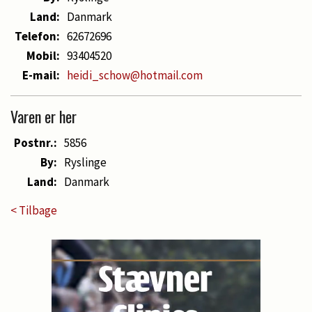
Land:
Danmark
Telefon:
62672696
Mobil:
93404520
E-mail:
heidi_schow@hotmail.com
Varen er her
Postnr.:
5856
By:
Ryslinge
Land:
Danmark
< Tilbage