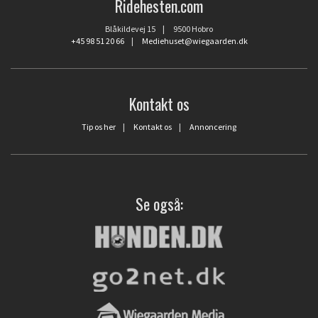
Ridehesten.com
Blåkildevej 15 | 9500 Hobro
+45 98 51 20 66
|
Mediehuset@wiegaarden.dk
Kontakt os
Tip os her
|
Kontakt os
|
Annoncering
Se også: