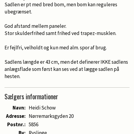
Sadlen er pt med bred bom, men bom kan reguleres
ubegrænset.
God afstand mellem paneler.
Stor skulderfrihed samt frihed ved trapez-musklen.
Er fejlfri, velholdt og kun med alm. spor af brug.
Sadlens længde er 43 cm, men det definerer IKKE sadlens
anlægsflade som først kan ses ved at lægge sadlen på
hesten.
Sælgers informationer
Navn:
Heidi Schow
Adresse:
Nørremarksgyden 20
Postnr.:
5856
By:
Ryslinge