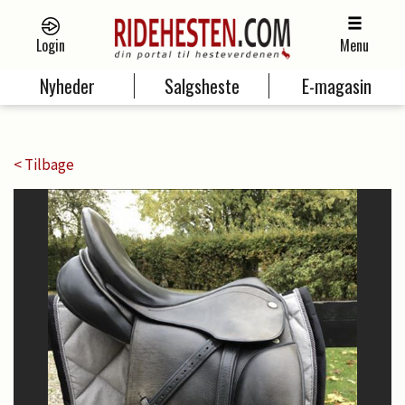
Login
Menu
Nyheder
Salgsheste
E-magasin
< Tilbage