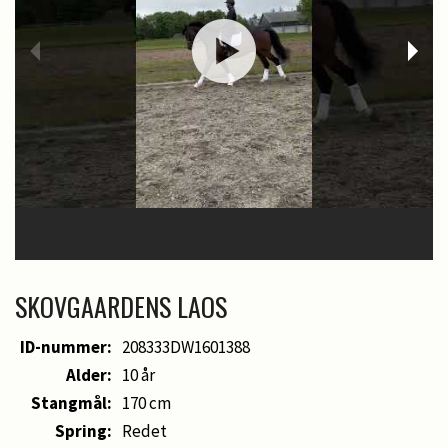
SKOVGAARDENS LAOS
ID-nummer:
208333DW1601388
Alder:
10 år
Stangmål:
170 cm
Spring:
Redet