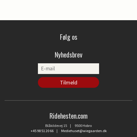
Følg os
Nyhedsbrev
Ridehesten.com
Blåkildevej 15 | 9500 Hobro
+45 98 51 20 66
|
Mediehuset@wiegaarden.dk