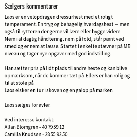
Sælgers kommentarer
Laos er en velopdragen dressurhest med et roligt
temperament. En tryg og behagelig hverdagshest — men
også til rytteren der gerne vil lære eller bygge videre.
Nem i al daglig håndtering, nem på fold, står pænt ved
smed og er nem at læsse. Startet i enkelte stævner på MB
niveau og tager nye opgaver med god indstilling.
Han sætter pris på lidt plads til andre heste og kan blive
opmærksom, når de kommer tæt på. Ellers er han rolig og
til at stole på.
Laos elsker en tur i skoven og en galop på marken.
Laos sælges for avler.
Ved interesse kontakt:
Allan Blomgren - 40 79 59 12
Camilla Knudsen - 28 55 92 50