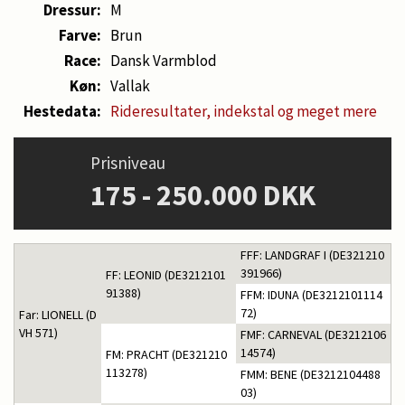
Dressur:
M
Farve:
Brun
Race:
Dansk Varmblod
Køn:
Vallak
Hestedata:
Rideresultater, indekstal og meget mere
Prisniveau
175 - 250.000 DKK
FFF: LANDGRAF I (DE321210
391966)
FF: LEONID (DE3212101
91388)
FFM: IDUNA (DE3212101114
72)
Far: LIONELL (D
VH 571)
FMF: CARNEVAL (DE3212106
14574)
FM: PRACHT (DE321210
113278)
FMM: BENE (DE3212104488
03)