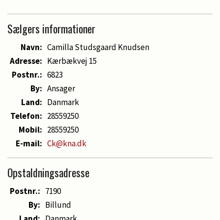
Sælgers informationer
Navn:
Camilla Studsgaard Knudsen
Adresse:
Kærbækvej 15
Postnr.:
6823
By:
Ansager
Land:
Danmark
Telefon:
28559250
Mobil:
28559250
E-mail:
Ck@kna.dk
Opstaldningsadresse
Postnr.:
7190
By:
Billund
Land:
Danmark