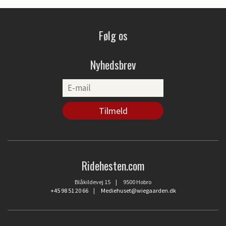
Følg os
Nyhedsbrev
Ridehesten.com
Blåkildevej 15 | 9500 Hobro
+45 98 51 20 66
|
Mediehuset@wiegaarden.dk