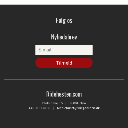
Følg os
Nyhedsbrev
Ridehesten.com
Blåkildevej 15 | 9500 Hobro
+45 98 51 20 66
|
Mediehuset@wiegaarden.dk