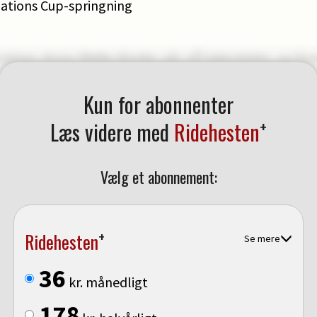
ations Cup-springning
Kun for abonnenter
+
Læs videre med
Ridehesten
Vælg et abonnement:
+
Ridehesten
Se mere
36
kr. månedligt
178