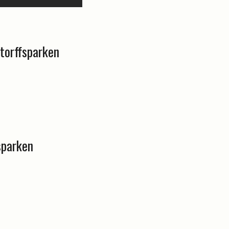
storffsparken
sparken