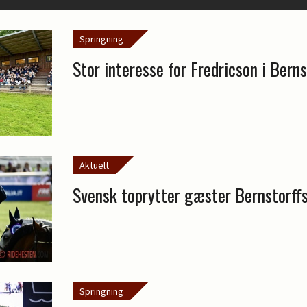
Springning
Stor interesse for Fredricson i Bern
Aktuelt
Svensk toprytter gæster Bernstorff
Springning