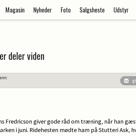
Magasin
Nyheder
Foto
Salgsheste
Udstyr
er deler viden
ann
g
s Fredricson giver gode råd om træning, når han gæs
sparken i juni. Ridehesten mødte ham på Stutteri Ask, h