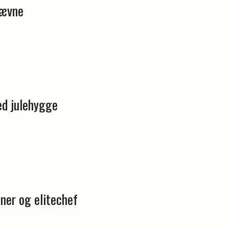
tævne
med julehygge
ner og elitechef