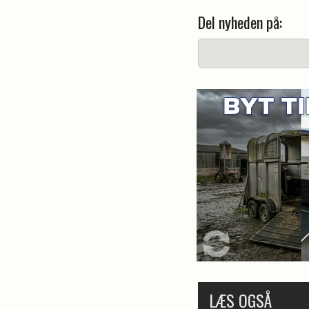
Del nyheden på:
LÆS OGSÅ