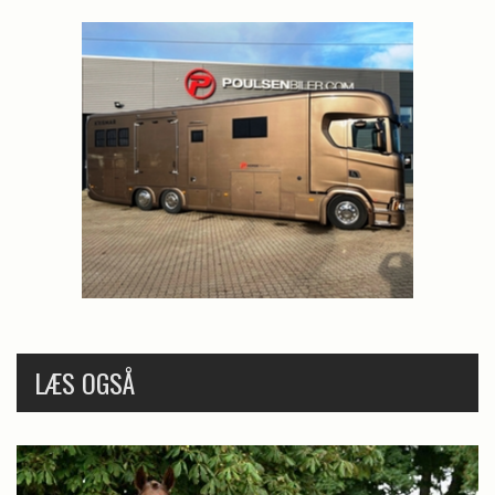
LÆS OGSÅ