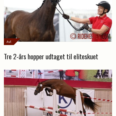
Avl
Tre 2-års hopper udtaget til eliteskuet