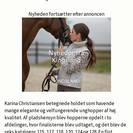
Nyheden fortsætter efter annoncen
Karina Christiansen betegnede holdet som havende
mange elegante og velfungerende unghopper af høj
kvalitet. Af pladshensyn blev hopperne opdelt i to
afdelinger, hvor finalisterne blev udtaget, og det blev de
seks katalognr. 115, 117, 118, 120, 124 og 128. En flot