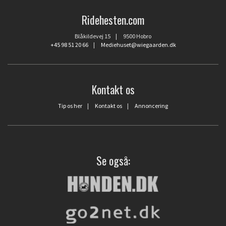
Ridehesten.com
Blåkildevej 15 | 9500 Hobro
+45 98 51 20 66
|
Mediehuset@wiegaarden.dk
Kontakt os
Tip os her
|
Kontakt os
|
Annoncering
Se også: