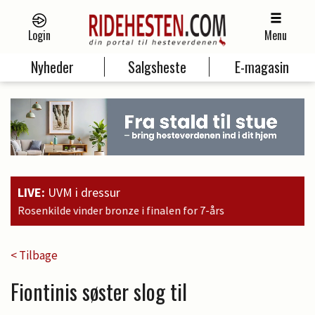
Login
Menu
Nyheder
Salgsheste
E-magasin
LIVE:
UVM i dressur
e i finalen for 7-års
< Tilbage
Fiontinis søster slog til