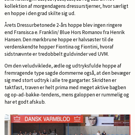
kollektion af morgendagens dressurstjerner, hvor særligt
en hoppe i den grad skilte sig ud.
Årets Dressurbetonede 2-års hoppe blev ingen ringere
end Fransisca e. Franklin/ Blue Hors Romanov fra Henrik
Hansen. Den mørkbrune hoppe er halvsøster til de
verdenskendte hopper Fiontina og Fiontini, hvoraf
sidstnævnte er tredobbelt guldvinder ved UVM.
Om den veludviklede, ædle og udtryksfulde hoppe af
fremragende type sagde dommerne også, at den bevæger
sig med stort udtryk i alle tre gangarter. Skridten er
taktfast, traven er helt prima med meget aktive bagben
og op-ad-bakke-tendens, mens galoppen er rummelig og
har et godt afskub.