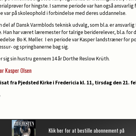
alprøver for hingste. I samme periode var han også ansvarlig 
de var på skoleophold i forbindelse med deres uddannelse.
n del af Dansk Varmblods teknisk udvalg, som bl.a. er ansvarlig 
 Han har været læremester for talrige beriderelever, bl.a. for
delse Bo K. Møller. I en periode var Kasper landstræner for po
ressur- og springbanerne bag sig.
r sig sin hustru gennem 14 år Dorthe Reslow Krüth.
or Kasper Olsen
sat fra Pjedsted Kirke i Fredericia kl. 11, tirsdag den 21. f
.
Klik her for at bestille abonnement på