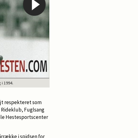
 i 1994.
Ka
højt respekteret som
m Rideklub, Fuglsang
ale Hestesportscenter
årrække i spidsen for