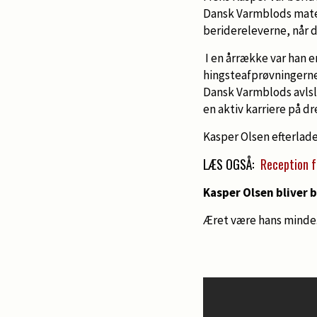
Dansk Varmblods materi
beridereleverne, når 
I en årrække var han e
hingsteafprøvningerne.
Dansk Varmblods avlsle
en aktiv karriere på d
Kasper Olsen efterlade
LÆS OGSÅ:
Reception f
Kasper Olsen bliver bi
Æret være hans minde