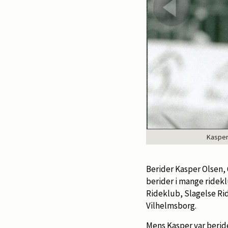
Kasper 
Berider Kasper Olsen, 
berider i mange ridek
Rideklub, Slagelse Ri
Vilhelmsborg.
Mens Kasper var beride