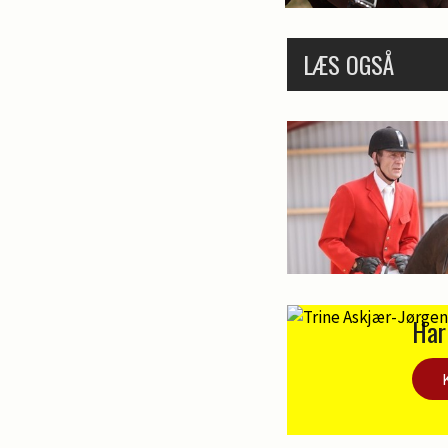
LÆS OGSÅ
Har