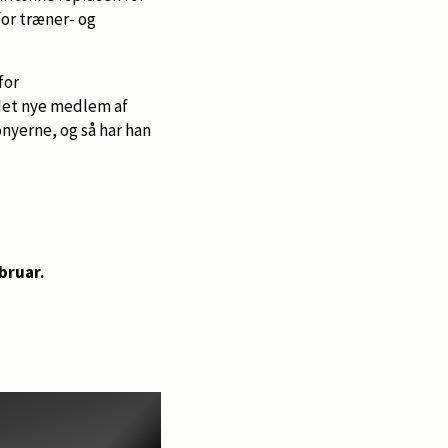
for træner- og
for
 det nye medlem af
nyerne, og så har han
ebruar.