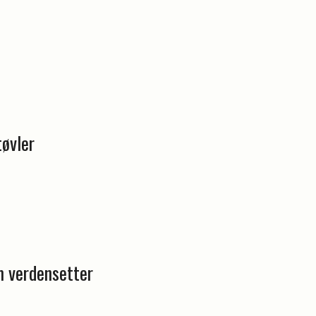
tøvler
m verdensetter