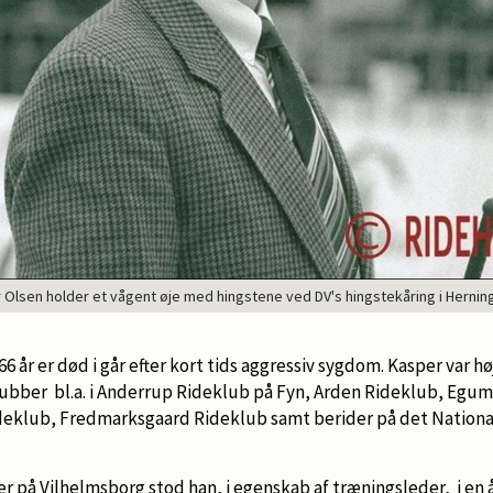
Olsen holder et vågent øje med hingstene ved DV's hingstekåring i Herning
66 år er død i går efter kort tids aggressiv sygdom. Kasper var 
lubber bl.a. i Anderrup Rideklub på Fyn, Arden Rideklub, Egu
deklub, Fredmarksgaard Rideklub samt berider på det Nation
r på Vilhelmsborg stod han, i egenskab af træningsleder, i en 