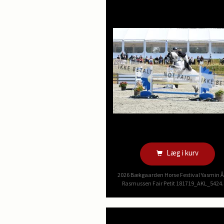
Læg i kurv
2026 Bækgaarden Horse Festival Yasmin 
Rasmussen Fair Petit 181719_AKL_5424