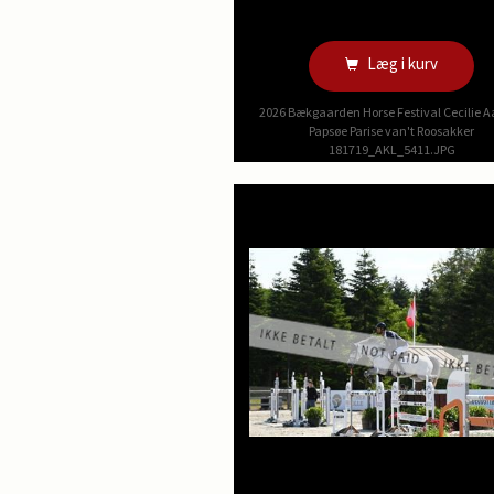
Læg i kurv
2026 Bækgaarden Horse Festival Cecilie A
Papsøe Parise van't Roosakker
181719_AKL_5411.JPG