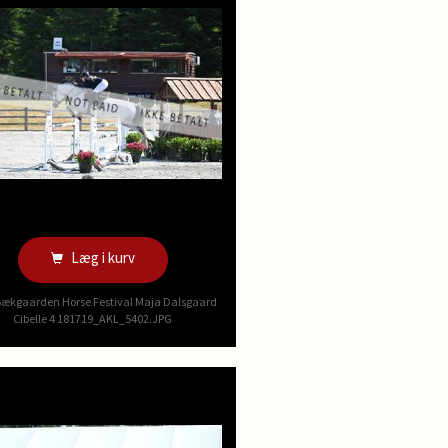
Læg i kurv
Bækgaarden Horse Festival Maja Dalsgaard
Cibelle 4 181719_AKL_5402.JPG