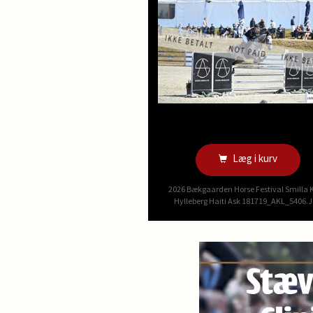
Læg i kurv
2026 Bækgaarden Horse Festival Smilla K
Hylleberg Haiti Ask 181719_AKL_5406.