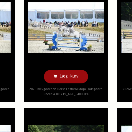
Læg i kurv
sgaard
2026 Bækgaarden Horse Festival Maja Dalsgaard
2026 
Cibelle 4 181719_AKL_5400.JPG