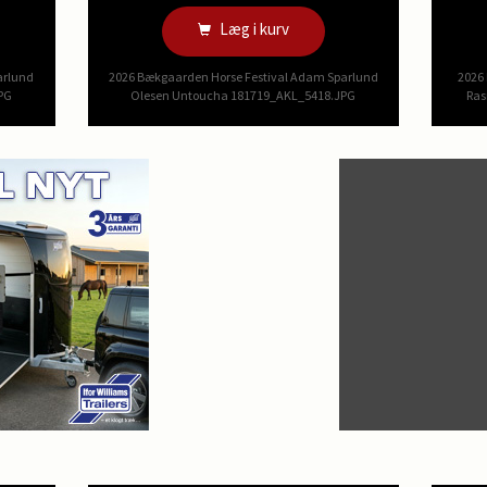
Læg i kurv
arlund
2026 Bækgaarden Horse Festival Adam Sparlund
2026 
PG
Olesen Untoucha 181719_AKL_5418.JPG
Ras