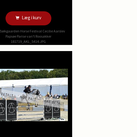
Læg i kurv
Bækgaarden Horse Festival Cecilie Aarslev
Papsøe Parise van't Roosakker
181719_AKL_5414.JPG