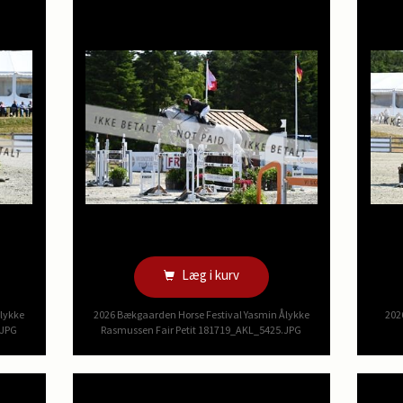
Læg i kurv
Ålykke
2026 Bækgaarden Horse Festival Yasmin Ålykke
202
.JPG
Rasmussen Fair Petit 181719_AKL_5425.JPG