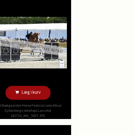
Læg i kurv
6 Bækgaarden Horse Festival Lexie Allvar
Gyllenberg Lykkehøjs Lancelot
181719_AKL_5427.JPG