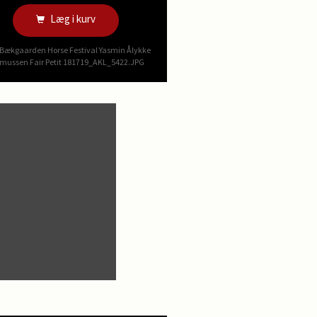
Læg i kurv
Bækgaarden Horse Festival Yasmin Ålykke
mussen Fair Petit 181719_AKL_5422.JPG