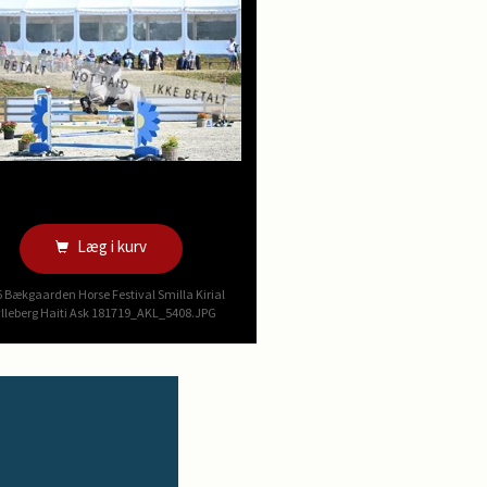
Læg i kurv
 Bækgaarden Horse Festival Smilla Kirial
lleberg Haiti Ask 181719_AKL_5408.JPG