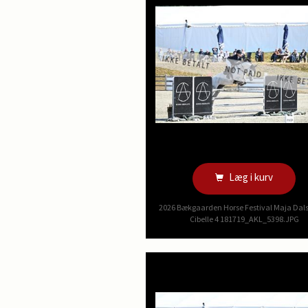
Læg i kurv
2026 Bækgaarden Horse Festival Maja Dal
Cibelle 4 181719_AKL_5398.JPG