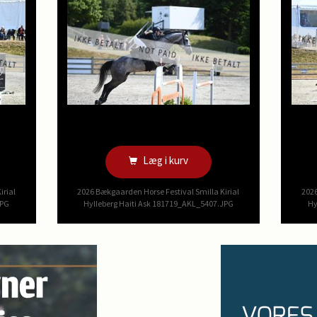
Læg i kurv
irial
2026 Bækgaarden Horse Festival Smilla Kirial
2026
JPG
Hylleberg Haiti Ask 181719_AKL_5407.JPG
Hy