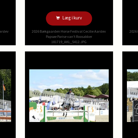
Læg i kurv
arslev
2026 Bækgaarden Horse Festival Cecilie Aarslev
2026 
Papsøe Parise van't Roosakker
181719_AKL_5412.JPG