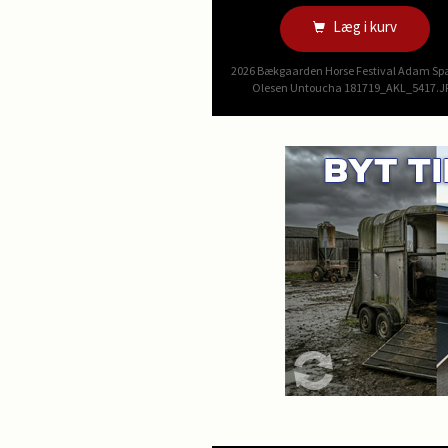
Læg i kurv
2026 Bækgaarden Horse Festival Adam Sp
Olesen Untoucha 181719_AKL_5417.J