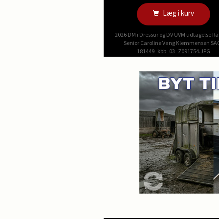
Læg i kurv
2026 DM i Dressur og DV UVM udtagelse R
Senior Caroline Vang Klemmensen SA
181449_kbb_03_Z091754.JPG