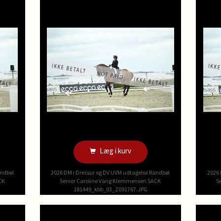
Læg i kurv
andbøl
2026 DM i Dressur og DV UVM udtagelse Randbøl
2026 
CK
Senior Caroline Vang Klemmensen SACK
S
181449_kbb_03_Z091767.JPG