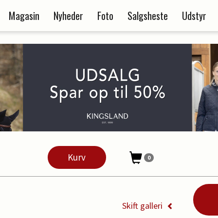
Magasin
Nyheder
Foto
Salgsheste
Udstyr
Kurv
0
Skift galleri