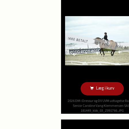
Læg i kurv
2026 DM i Dressur og DV UVM udtagelse R
Senior Caroline Vang Klemmensen SA
181449_kbb_03_Z091766.JPG