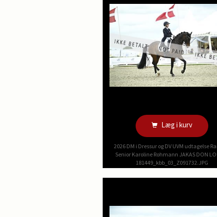
Læg i kurv
2026 DM i Dressur og DV UVM udtagelse R
Senior Karoline Rohmann JAKAS DON L
181449_kbb_03_Z091732.JPG