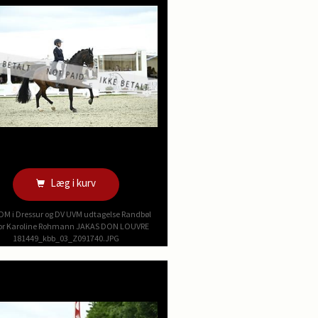
Læg i kurv
DM i Dressur og DV UVM udtagelse Randbøl
or Karoline Rohmann JAKAS DON LOUVRE
181449_kbb_03_Z091740.JPG