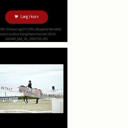
Læg i kurv
DM i Dressur og DV UVM udtagelse Randbøl
enior Caroline Vang Klemmensen SACK
181449_kbb_03_Z091753.JPG