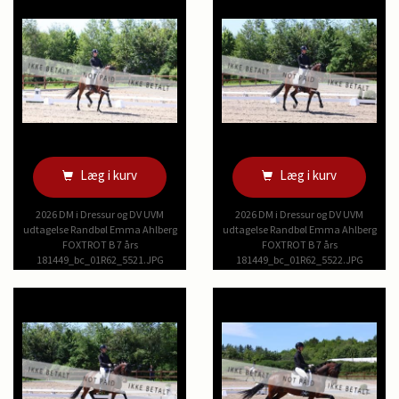
Læg i kurv
Læg i kurv
2026 DM i Dressur og DV UVM
2026 DM i Dressur og DV UVM
udtagelse Randbøl Emma Ahlberg
udtagelse Randbøl Emma Ahlberg
FOXTROT B 7 års
FOXTROT B 7 års
181449_bc_01R62_5521.JPG
181449_bc_01R62_5522.JPG