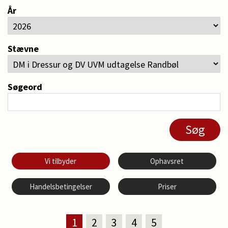
År
Stævne
Søgeord
Vi tilbyder
Ophavsret
Handelsbetingelser
Priser
1
2
3
4
5