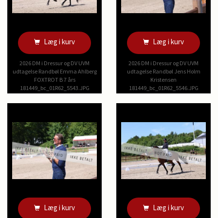
Læg i kurv
Læg i kurv
2026 DM i Dressur og DV UVM
2026 DM i Dressur og DV UVM
udtagelse Randbøl Emma Ahlberg
udtagelse Randbøl Jens Holm
FOXTROT B 7 års
Kristensen
181449_bc_01R62_5543.JPG
181449_bc_01R62_5546.JPG
Læg i kurv
Læg i kurv