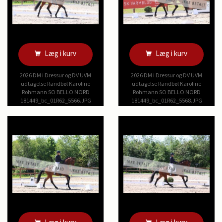
Læg i kurv
Læg i kurv
2026 DM i Dressur og DV UVM
2026 DM i Dressur og DV UVM
udtagelse Randbøl Karoline
udtagelse Randbøl Karoline
Rohmann SO BELLO NORD
Rohmann SO BELLO NORD
181449_bc_01R62_5566.JPG
181449_bc_01R62_5568.JPG