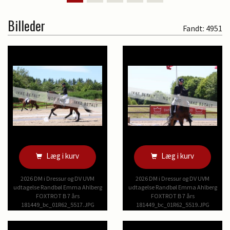
Billeder
Fandt: 4951
Læg i kurv
Læg i kurv
2026 DM i Dressur og DV UVM
2026 DM i Dressur og DV UVM
udtagelse Randbøl Emma Ahlberg
udtagelse Randbøl Emma Ahlberg
FOXTROT B 7 års
FOXTROT B 7 års
181449_bc_01R62_5517.JPG
181449_bc_01R62_5519.JPG