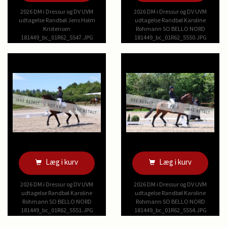
2026 DM i Dressur og DV UVM
2026 DM i Dressur og DV UVM
udtagelse Randbøl Jens Holm
udtagelse Randbøl Karoline
Kristensen
Rohmann SO BELLO NORD
181449_bc_01R62_5547.JPG
181449_bc_01R62_5550.JPG
Læg i kurv
Læg i kurv
2026 DM i Dressur og DV UVM
2026 DM i Dressur og DV UVM
udtagelse Randbøl Karoline
udtagelse Randbøl Karoline
Rohmann SO BELLO NORD
Rohmann SO BELLO NORD
181449_bc_01R62_5551.JPG
181449_bc_01R62_5554.JPG