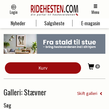
Login
Menu
Nyheder
Salgsheste
E-magasin
0
Kurv
Galleri
: Stævner
Skift galleri
Søg