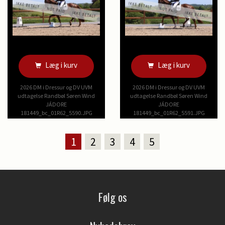
Læg i kurv
Læg i kurv
2026 DM i Dressur og DV UVM
2026 DM i Dressur og DV UVM
udtagelse Randbøl Søren Wind
udtagelse Randbøl Søren Wind
JÁDORE
JÁDORE
181449_bc_01R62_5590.JPG
181449_bc_01R62_5591.JPG
1
2
3
4
5
Følg os