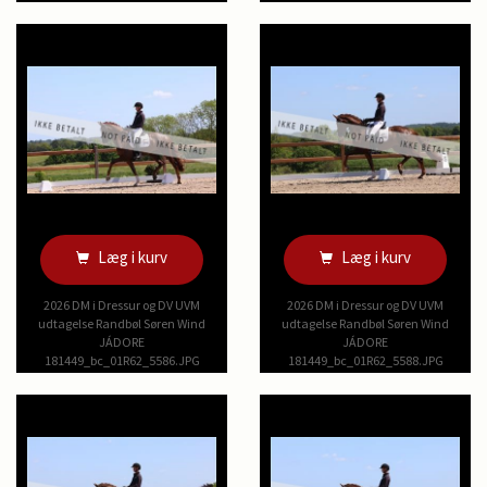
Læg i kurv
Læg i kurv
2026 DM i Dressur og DV UVM
2026 DM i Dressur og DV UVM
udtagelse Randbøl Søren Wind
udtagelse Randbøl Søren Wind
JÁDORE
JÁDORE
181449_bc_01R62_5586.JPG
181449_bc_01R62_5588.JPG