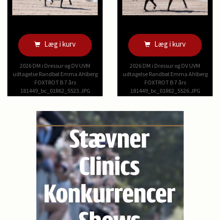
Læg i kurv
Læg i kurv
2026 DM i Dressur og DV UVM
2026 DM i Dressur og DV UVM
udtagelse Randbøl Emma Ahlberg
udtagelse Randbøl Emma Ahlberg
FOXTROT B 7 års
FOXTROT B 7 års
181449_bc_01R62_5523.JPG
181449_bc_01R62_5526.JPG