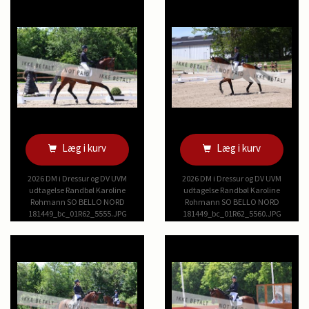
Læg i kurv
Læg i kurv
2026 DM i Dressur og DV UVM
2026 DM i Dressur og DV UVM
udtagelse Randbøl Karoline
udtagelse Randbøl Karoline
Rohmann SO BELLO NORD
Rohmann SO BELLO NORD
181449_bc_01R62_5555.JPG
181449_bc_01R62_5560.JPG