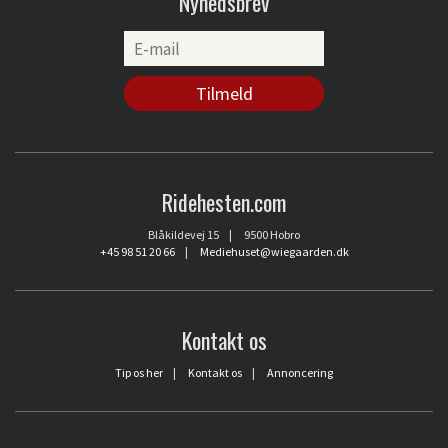
Nyhedsbrev
Ridehesten.com
Blåkildevej 15 | 9500 Hobro
+45 98 51 20 66
|
Mediehuset@wiegaarden.dk
Kontakt os
Tip os her
|
Kontakt os
|
Annoncering