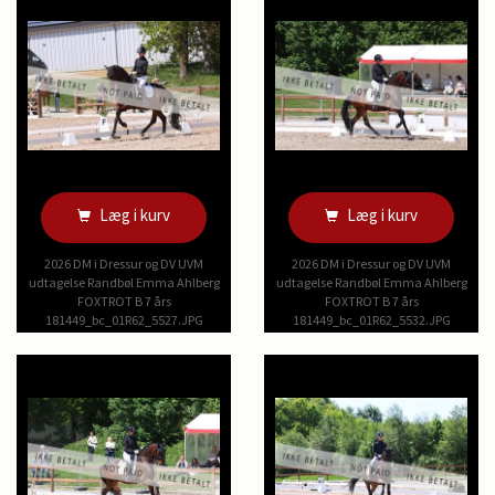
Læg i kurv
Læg i kurv
2026 DM i Dressur og DV UVM
2026 DM i Dressur og DV UVM
udtagelse Randbøl Emma Ahlberg
udtagelse Randbøl Emma Ahlberg
FOXTROT B 7 års
FOXTROT B 7 års
181449_bc_01R62_5527.JPG
181449_bc_01R62_5532.JPG