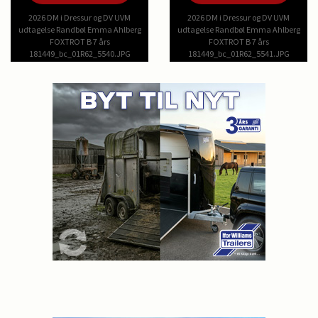
2026 DM i Dressur og DV UVM
2026 DM i Dressur og DV UVM
udtagelse Randbøl Emma Ahlberg
udtagelse Randbøl Emma Ahlberg
FOXTROT B 7 års
FOXTROT B 7 års
181449_bc_01R62_5540.JPG
181449_bc_01R62_5541.JPG