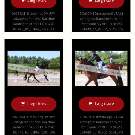
Læg i kurv
Læg i kurv
2026 DM i Dressur og DV UVM
2026 DM i Dressur og DV UVM
udtagelse Randbøl Karoline
udtagelse Randbøl Karoline
Rohmann SO BELLO NORD
Rohmann SO BELLO NORD
181449_bc_01R62_5572.JPG
181449_bc_01R62_5579.JPG
Læg i kurv
Læg i kurv
2026 DM i Dressur og DV UVM
2026 DM i Dressur og DV UVM
udtagelse Randbøl Karoline
udtagelse Randbøl Karoline
Rohmann SO BELLO NORD
Rohmann SO BELLO NORD
181449_bc_01R62_5583.JPG
181449_bc_01R62_5584.JPG