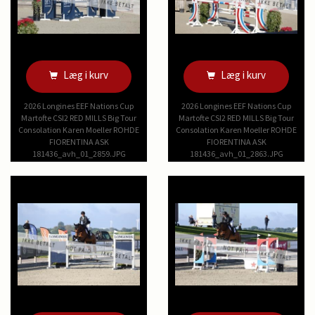
Læg i kurv
Læg i kurv
2026 Longines EEF Nations Cup
2026 Longines EEF Nations Cup
Martofte CSI2 RED MILLS Big Tour
Martofte CSI2 RED MILLS Big Tour
Consolation Karen Moeller ROHDE
Consolation Karen Moeller ROHDE
FIORENTINA ASK
FIORENTINA ASK
181436_avh_01_2859.JPG
181436_avh_01_2863.JPG