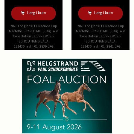
Læg i kurv
Læg i kurv
2026 Longines EEF Nations Cup
2026 Longines EEF Nations Cup
Martofte CSI2 RED MILLS Big Tour
Martofte CSI2 RED MILLS Big Tour
Consolation Jannike WEST-
Consolation Jannike WEST-
SCHOU NANGIJALA
SCHOU NANGIJALA
181436_avh_01_2839.JPG
181436_avh_01_2841.JPG