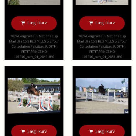
Læg i kurv
Læg i kurv
2026 Longines EEF Nations Cup
2026 Longines EEF Nations Cup
Martofte CSI2 RED MILLS Big Tour
Martofte CSI2 RED MILLS Big Tour
Consolation Felizitas JUDITH
Consolation Felizitas JUDITH
PETIT PRINCE HD
PETIT PRINCE HD
181436_avh_01_2849.JPG
181436_avh_01_2851.JPG
Læg i kurv
Læg i kurv