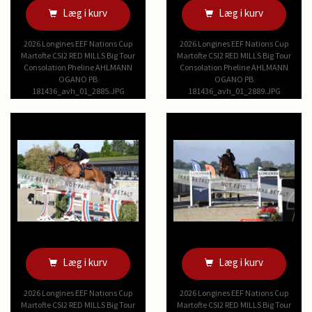
Læg i kurv
Læg i kurv
2026 Longines EEF Nations Cup
2026 Longines EEF Nations Cup
Martofte CSI2 RED MILLS Big Tour
Martofte CSI2 RED MILLS Big Tour
Consolation Pheline AHLMANN
Consolation Pheline AHLMANN
OGANO PB
OGANO PB
181436_avh_01_2885.JPG
181436_avh_01_2889.JPG
Læg i kurv
Læg i kurv
2026 Longines EEF Nations Cup
2026 Longines EEF Nations Cup
Martofte CSI2 RED MILLS Big Tour
Martofte CSI2 RED MILLS Big Tour