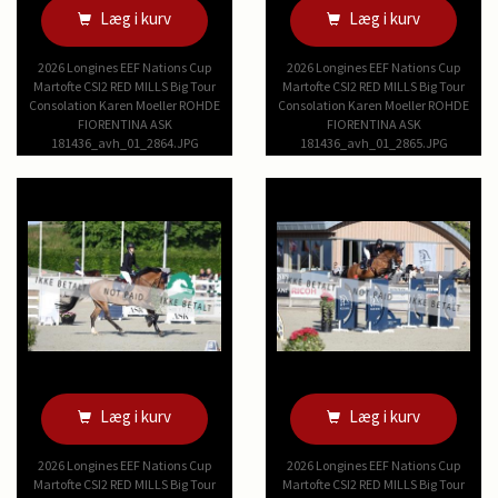
Læg i kurv
Læg i kurv
2026 Longines EEF Nations Cup
2026 Longines EEF Nations Cup
Martofte CSI2 RED MILLS Big Tour
Martofte CSI2 RED MILLS Big Tour
Consolation Karen Moeller ROHDE
Consolation Karen Moeller ROHDE
FIORENTINA ASK
FIORENTINA ASK
181436_avh_01_2864.JPG
181436_avh_01_2865.JPG
Læg i kurv
Læg i kurv
2026 Longines EEF Nations Cup
2026 Longines EEF Nations Cup
Martofte CSI2 RED MILLS Big Tour
Martofte CSI2 RED MILLS Big Tour