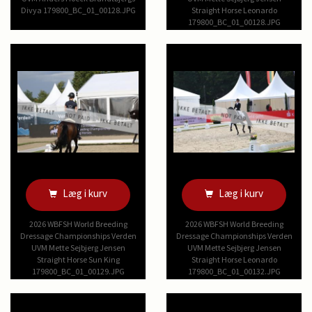
Divya 179800_BC_01_00128.JPG
Straight Horse Leonardo
179800_BC_01_00128.JPG
Læg i kurv
Læg i kurv
2026 WBFSH World Breeding
2026 WBFSH World Breeding
Dressage Championships Verden
Dressage Championships Verden
UVM Mette Sejbjerg Jensen
UVM Mette Sejbjerg Jensen
Straight Horse Sun King
Straight Horse Leonardo
179800_BC_01_00129.JPG
179800_BC_01_00132.JPG