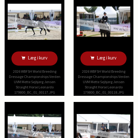
Læg i kurv
Læg i kurv
2026 WBFSH World Breeding
2026 WBFSH World Breeding
Dressage Championships Verden
Dressage Championships Verden
UVM Mette Sejbjerg Jensen
UVM Mette Sejbjerg Jensen
Straight Horse Leonardo
Straight Horse Leonardo
179800_BC_01_00117.JPG
179800_BC_01_00118.JPG