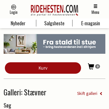
Login
Menu
Nyheder
Salgsheste
E-magasin
0
Kurv
Galleri
: Stævner
Skift galleri
Søg