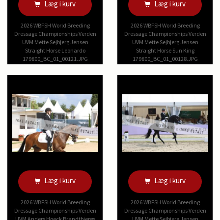
Læg i kurv
Læg i kurv
2026 WBFSH World Breeding
2026 WBFSH World Breeding
Dressage Championships Verden
Dressage Championships Verden
UVM Mette Sejbjerg Jensen
UVM Mette Sejbjerg Jensen
Straight Horse Leonardo
Straight Horse Sun King
179800_BC_01_00121.JPG
179800_BC_01_00128.JPG
Læg i kurv
Læg i kurv
2026 WBFSH World Breeding
2026 WBFSH World Breeding
Dressage Championships Verden
Dressage Championships Verden
UVM Anders Hoeck Brandtbjergs
UVM Mette Sejbjerg Jensen