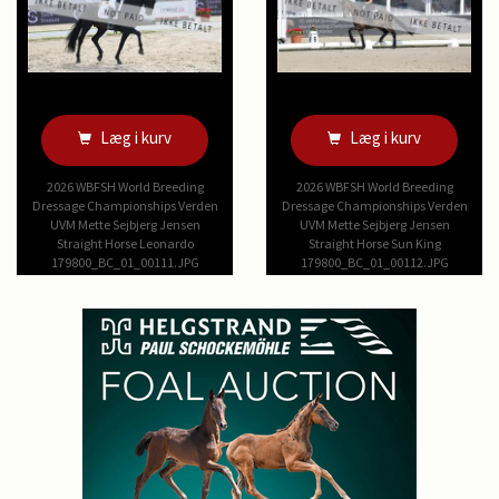
Læg i kurv
Læg i kurv
2026 WBFSH World Breeding
2026 WBFSH World Breeding
Dressage Championships Verden
Dressage Championships Verden
UVM Mette Sejbjerg Jensen
UVM Mette Sejbjerg Jensen
Straight Horse Leonardo
Straight Horse Sun King
179800_BC_01_00111.JPG
179800_BC_01_00112.JPG