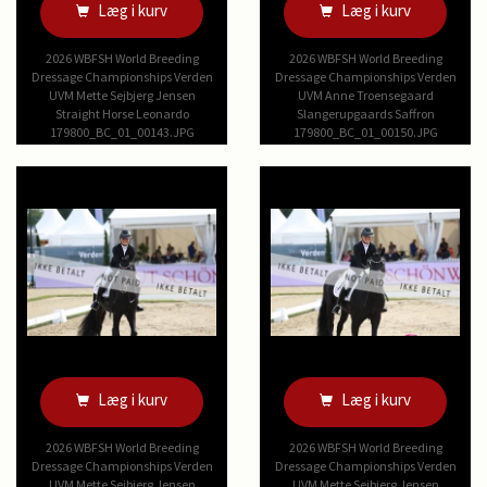
Læg i kurv
Læg i kurv
2026 WBFSH World Breeding
2026 WBFSH World Breeding
Dressage Championships Verden
Dressage Championships Verden
UVM Mette Sejbjerg Jensen
UVM Anne Troensegaard
Straight Horse Leonardo
Slangerupgaards Saffron
179800_BC_01_00143.JPG
179800_BC_01_00150.JPG
Læg i kurv
Læg i kurv
2026 WBFSH World Breeding
2026 WBFSH World Breeding
Dressage Championships Verden
Dressage Championships Verden
UVM Mette Sejbjerg Jensen
UVM Mette Sejbjerg Jensen