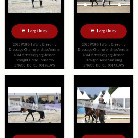
Læg i kurv
Læg i kurv
2026 WBFSH World Breeding
2026 WBFSH World Breeding
Dressage Championships Verden
Dressage Championships Verden
UVM Mette Sejbjerg Jensen
UVM Mette Sejbjerg Jensen
Straight Horse Leonardo
Straight Horse Sun King
179800_BC_01_00136.JPG
179800_BC_01_00143.JPG