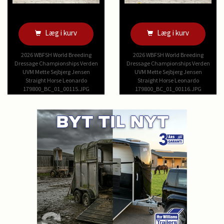
Læg i kurv
Læg i kurv
2026 WBFSH World Breeding
2026 WBFSH World Breeding
Dressage Championships Verden
Dressage Championships Verden
UVM Mette Sejbjerg Jensen
UVM Mette Sejbjerg Jensen
Straight Horse Leonardo
Straight Horse Leonardo
179800_BC_01_00115.JPG
179800_BC_01_00116.JPG