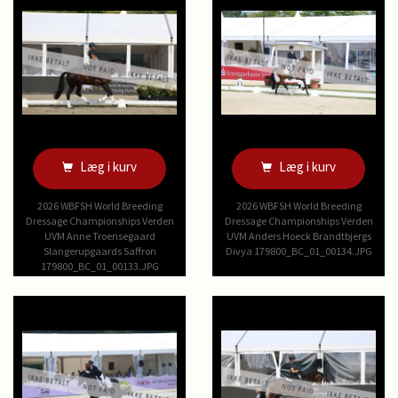
Læg i kurv
Læg i kurv
2026 WBFSH World Breeding
2026 WBFSH World Breeding
Dressage Championships Verden
Dressage Championships Verden
UVM Anne Troensegaard
UVM Anders Hoeck Brandtbjergs
Slangerupgaards Saffron
Divya 179800_BC_01_00134.JPG
179800_BC_01_00133.JPG