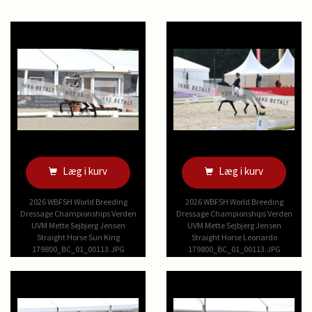
Læg i kurv
Læg i kurv
2026 WBFSH World Breeding
2026 WBFSH World Breeding
Dressage Championships Verden
Dressage Championships Verden
UVM Mette Sejbjerg Jensen
UVM Mette Sejbjerg Jensen
Straight Horse Sun King
Straight Horse Leonardo
179800_BC_01_00113.JPG
179800_BC_01_00113.JPG