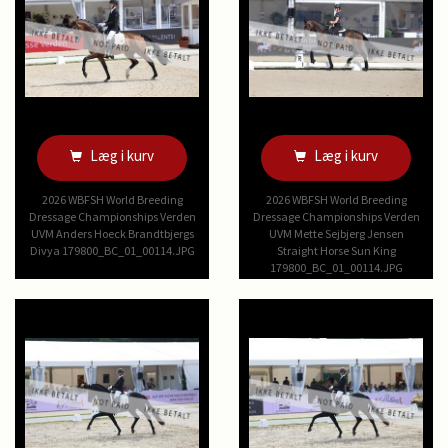
Læg i kurv
Læg i kurv
2026 WBFSH World Breeding
2026 WBFSH World Breeding
Dressage Championships Verden
Dressage Championships Verden
UVM Anders Hoeck Brandtbjergs
UVM Mette Sejbjerg Jensen
Divya 179800_BC_01_00114.JPG
Straight Horse Sun King
179800_BC_01_00114.JPG