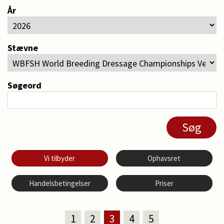
År
Stævne
Søgeord
Vi tilbyder
Ophavsret
Handelsbetingelser
Priser
1
2
3
4
5