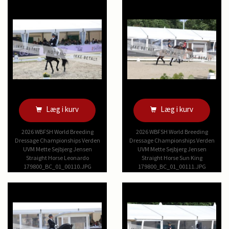
Læg i kurv
Læg i kurv
2026 WBFSH World Breeding
2026 WBFSH World Breeding
Dressage Championships Verden
Dressage Championships Verden
UVM Mette Sejbjerg Jensen
UVM Mette Sejbjerg Jensen
Straight Horse Leonardo
Straight Horse Sun King
179800_BC_01_00110.JPG
179800_BC_01_00111.JPG