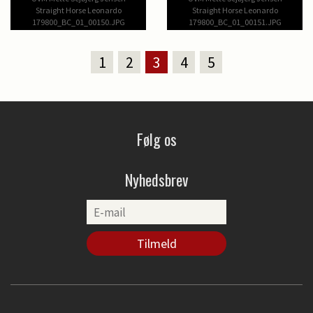
Straight Horse Leonardo
Straight Horse Leonardo
179800_BC_01_00150.JPG
179800_BC_01_00151.JPG
1
2
3
4
5
Følg os
Nyhedsbrev