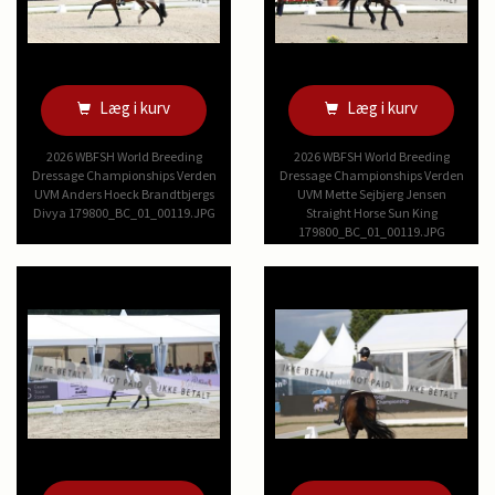
Læg i kurv
Læg i kurv
2026 WBFSH World Breeding
2026 WBFSH World Breeding
Dressage Championships Verden
Dressage Championships Verden
UVM Anders Hoeck Brandtbjergs
UVM Mette Sejbjerg Jensen
Divya 179800_BC_01_00119.JPG
Straight Horse Sun King
179800_BC_01_00119.JPG