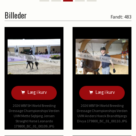
Billeder
Fandt: 483
Læg i kurv
Læg i kurv
2026 WBFSH World Breeding
2026 WBFSH World Breeding
Dressage Championships Verden
Dressage Championships Verden
UVM Mette Sejbjerg Jensen
UVM Anders Hoeck Brandtbjergs
Straight Horse Leonardo
Divya 179800_BC_01_00110.JPG
179800_BC_01_00109.JPG