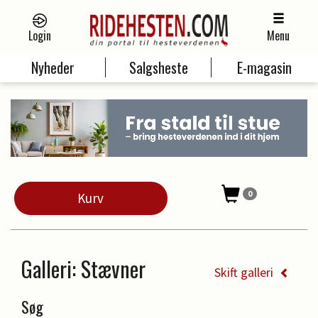
Login
Menu
Nyheder
Salgsheste
E-magasin
0
Kurv
Galleri
: Stævner
Skift galleri
Søg