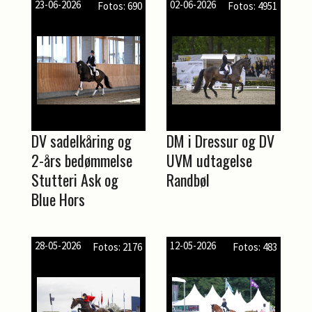
23-06-2026
02-06-2026
Fotos: 690
Fotos: 4951
DV sadelkåring og
DM i Dressur og DV
2-års bedømmelse
UVM udtagelse
Stutteri Ask og
Randbøl
Blue Hors
28-05-2026
12-05-2026
Fotos: 2176
Fotos: 483